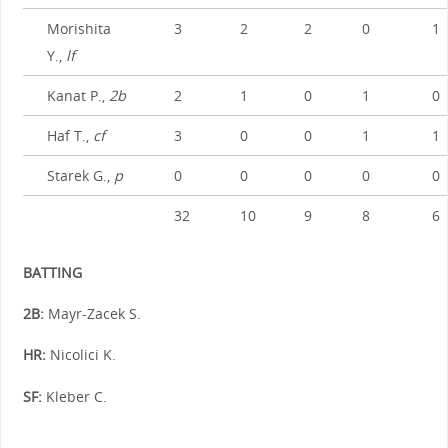
Morishita
3
2
2
0
1
Y.,
lf
Kanat P.,
2b
2
1
0
1
0
Haf T.,
cf
3
0
0
1
1
Starek G.,
p
0
0
0
0
0
32
10
9
8
6
BATTING
2B:
Mayr-Zacek S.
HR:
Nicolici K.
SF:
Kleber C.