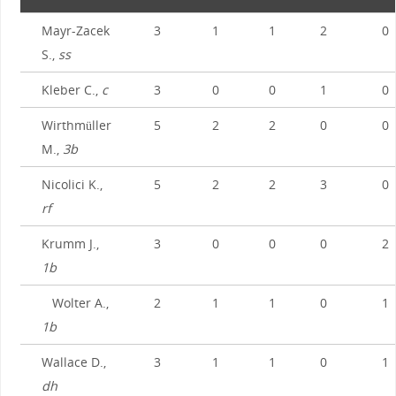
Mayr-Zacek
3
1
1
2
0
S.,
ss
Kleber C.,
c
3
0
0
1
0
Wirthmüller
5
2
2
0
0
M.,
3b
Nicolici K.,
5
2
2
3
0
rf
Krumm J.,
3
0
0
0
2
1b
Wolter A.,
2
1
1
0
1
1b
Wallace D.,
3
1
1
0
1
dh