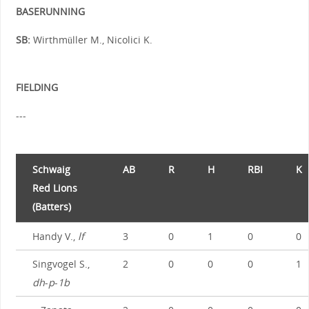
BASERUNNING
SB:
Wirthmüller M., Nicolici K.
FIELDING
---
Schwaig
AB
R
H
RBI
K
Red Lions
(Batters)
Handy V.,
lf
3
0
1
0
0
Singvogel S.,
2
0
0
0
1
dh
-
p
-
1b