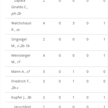
Zapata
2
0
0
0
0
Giraldo C.,
ph
-
2b
Walchshäusl
4
0
3
0
1
R.,
ss
Singvogel
2
0
0
0
1
M.,
c
-
2b
-
1b
Weinsteiger
4
0
0
0
1
M.,
rf
Mann A.,
cf
3
0
1
0
0
Friedrich T.,
3
0
1
0
0
2b
-
c
Kupfer J.,
3b
2
0
1
0
1
Hirschfeld
1
0
0
0
1