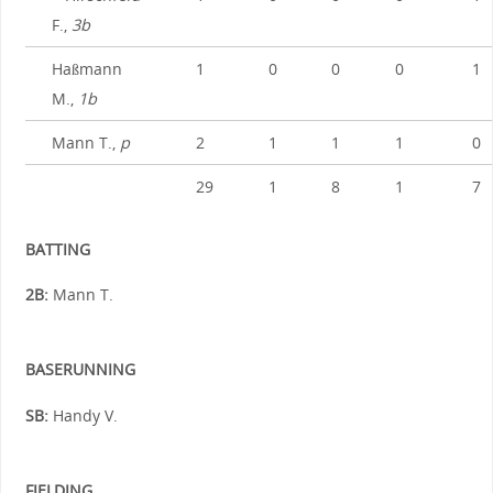
F.,
3b
Haßmann
1
0
0
0
1
M.,
1b
Mann T.,
p
2
1
1
1
0
29
1
8
1
7
BATTING
2B:
Mann T.
BASERUNNING
SB:
Handy V.
FIELDING