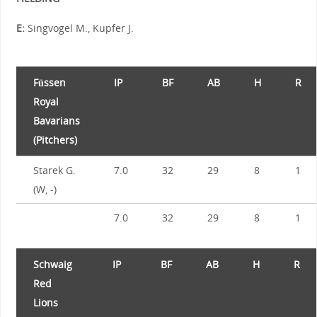
E:
Singvogel M., Kupfer J.
Füssen
IP
BF
AB
H
R
Royal
Bavarians
(Pitchers)
Starek G.
7.0
32
29
8
1
(W, -)
7.0
32
29
8
1
Schwaig
IP
BF
AB
H
R
Red
Lions