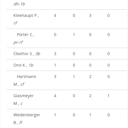
dh
-
1b
Kleehaupt P.,
4
0
3
0
rf
Porter C.,
0
1
0
0
pr
-
rf
Übelhör S.,
3b
3
0
0
0
Ono K.,
1b
1
0
0
0
Hartmann
3
1
2
0
M.,
cf
Glasmeyer
4
0
2
1
M.,
c
Weißenberger
1
0
1
0
B.,
lf