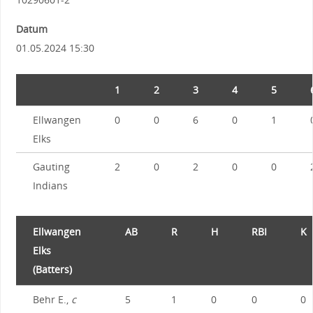
Datum
01.05.2024 15:30
1
2
3
4
5
Ellwangen
0
0
6
0
1
Elks
Gauting
2
0
2
0
0
Indians
Ellwangen
AB
R
H
RBI
K
Elks
(Batters)
Behr E.,
c
5
1
0
0
0