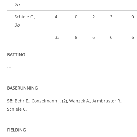
2b
Schiele C.,
4
0
2
3
0
3b
33
8
6
6
6
BATTING
---
BASERUNNING
SB:
Behr E., Conzelmann J. (2), Wanzek A., Armbruster R.,
Schiele C.
FIELDING