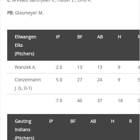
PB:
Glasmeyer M.
Ellwangen
IP
BF
AB
H
Elks
(Pitchers)
Wanzek A.
2.0
13
13
9
Conzelmann
5.0
27
24
9
J. (L, 0-1)
7.0
40
37
18
Gauting
IP
BF
AB
H
R
Indians
(Pitchers)