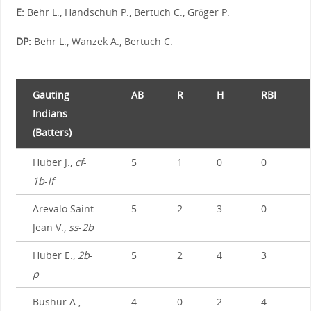
E:
Behr L., Handschuh P., Bertuch C., Gröger P.
DP:
Behr L., Wanzek A., Bertuch C.
Gauting
AB
R
H
RBI
Indians
(Batters)
Huber J.,
cf
-
5
1
0
0
1b
-
lf
Arevalo Saint-
5
2
3
0
Jean V.,
ss
-
2b
Huber E.,
2b
-
5
2
4
3
p
Bushur A.,
4
0
2
4