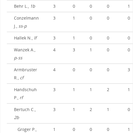
Behr L.,
1b
3
0
0
0
1
Conzelmann
3
1
0
0
0
J.,
ss
-
p
Hallek N.,
lf
3
1
0
0
0
Wanzek A.,
4
3
1
0
0
p
-
ss
Armbruster
4
0
0
0
3
R.,
cf
Handschuh
3
1
1
2
1
P.,
rf
Bertuch C.,
3
1
2
1
0
2b
Gröger P.,
1
0
0
0
1