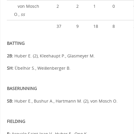
von Mosch
2
2
1
0
O.,
ss
37
9
18
8
BATTING
2B:
Huber E. (2), Kleehaupt P., Glasmeyer M.
SH:
Übelhör S., Weißenberger B.
BASERUNNING
SB:
Huber E., Bushur A., Hartmann M. (2), von Mosch O.
FIELDING
E:
Arevalo Saint-Jean V., Huber E., Ono K.