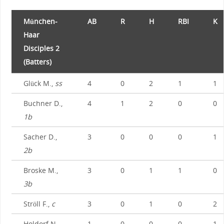
München-
AB
R
H
RBI
K
Haar
Disciples 2
(Batters)
Glück M.,
ss
4
0
2
1
1
Buchner D.,
4
1
2
0
0
1b
Sacher D.,
3
0
0
0
1
2b
Broske M.,
3
0
1
1
0
3b
Ströll F.,
c
3
0
1
0
2
Holdorf N.,
1
0
0
0
1