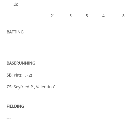
2b
21
5
5
4
8
BATTING
---
BASERUNNING
SB:
Plitz T. (2)
CS:
Seyfried P., Valentin C.
FIELDING
---