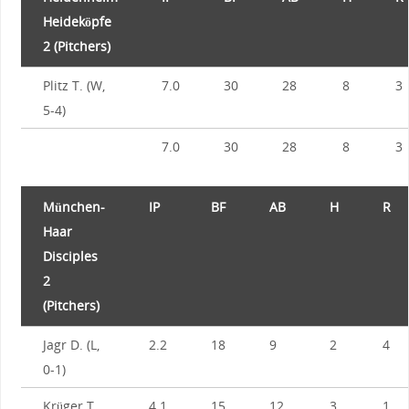
Heideköpfe
2 (Pitchers)
Plitz T. (W,
7.0
30
28
8
3
5-4)
7.0
30
28
8
3
München-
IP
BF
AB
H
R
Haar
Disciples
2
(Pitchers)
Jagr D. (L,
2.2
18
9
2
4
0-1)
Krüger T.
4.1
15
12
3
1