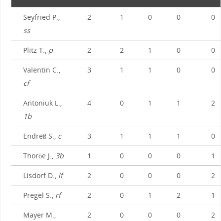
Seyfried P.,
2
1
0
0
0
ss
Plitz T.,
p
2
2
1
0
0
Valentin C.,
3
1
1
0
0
cf
Antoniuk L.,
4
0
1
1
2
1b
Endreß S.,
c
3
1
1
1
0
Thoröe J.,
3b
1
0
0
0
1
Lisdorf D.,
lf
2
0
0
0
2
Pregel S.,
rf
2
0
1
2
1
Mayer M.,
2
0
0
0
2