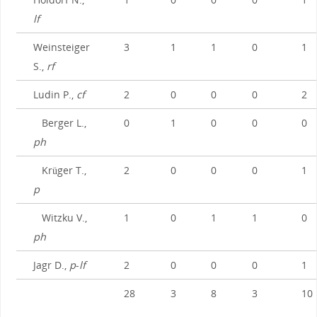
lf
Weinsteiger
3
1
1
0
1
S.,
rf
Ludin P.,
cf
2
0
0
0
2
Berger L.,
0
1
0
0
0
ph
Krüger T.,
2
0
0
0
1
p
Witzku V.,
1
0
1
1
0
ph
Jagr D.,
p
-
lf
2
0
0
0
1
28
3
8
3
10