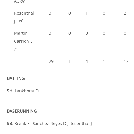
A.,
dh
Rosenthal
3
0
1
0
2
J.,
rf
Martin
3
0
0
0
0
Carrion L.,
c
29
1
4
1
12
BATTING
SH:
Lankhorst D.
BASERUNNING
SB:
Brenk E., Sánchez Reyes D., Rosenthal J.