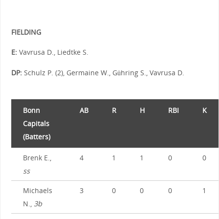
FIELDING
E:
Vavrusa D., Liedtke S.
DP:
Schulz P. (2), Germaine W., Gühring S., Vavrusa D.
Bonn
AB
R
H
RBI
K
Capitals
(Batters)
Brenk E.,
4
1
1
0
0
ss
Michaels
3
0
0
0
1
N.,
3b