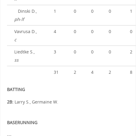
Dinski D.,
1
0
0
0
1
ph
-
lf
Vavrusa D.,
4
0
0
0
0
c
Liedtke S.,
3
0
0
0
2
ss
31
2
4
2
8
BATTING
2B:
Larry S., Germaine W.
BASERUNNING
---