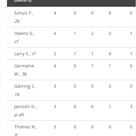
Schulz P.,
4
0
0
0
0
2b
Owens G.,
4
1
2
0
1
cf
Larry S.,
rf
2
1
1
0
1
Germaine
4
0
1
1
0
W.,
3b
Gühring S.,
3
0
0
0
0
1b
Janssen D.,
3
0
0
1
3
p
-
dh
Thomas N.,
3
0
0
0
0
lf