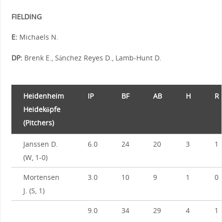
FIELDING
E:
Michaels N.
DP:
Brenk E., Sánchez Reyes D., Lamb-Hunt D.
Heidenheim
IP
BF
AB
H
R
Heideköpfe
(Pitchers)
Janssen D.
6.0
24
20
3
1
(W, 1-0)
Mortensen
3.0
10
9
1
0
J. (S, 1)
9.0
34
29
4
1