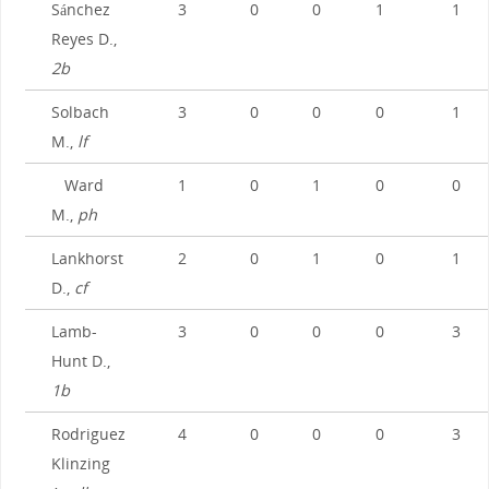
Sánchez
3
0
0
1
1
Reyes D.,
2b
Solbach
3
0
0
0
1
M.,
lf
Ward
1
0
1
0
0
M.,
ph
Lankhorst
2
0
1
0
1
D.,
cf
Lamb-
3
0
0
0
3
Hunt D.,
1b
Rodriguez
4
0
0
0
3
Klinzing