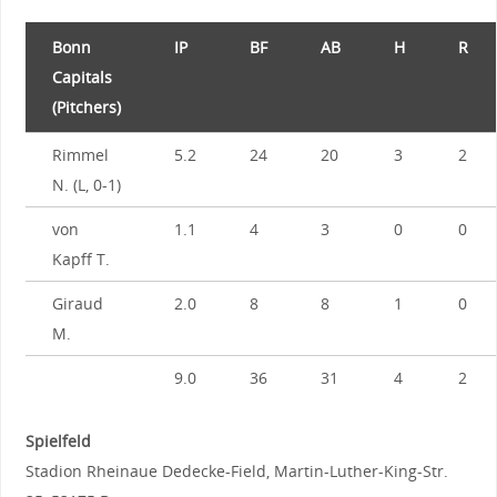
Bonn
IP
BF
AB
H
R
Capitals
(Pitchers)
Rimmel
5.2
24
20
3
2
N. (L, 0-1)
von
1.1
4
3
0
0
Kapff T.
Giraud
2.0
8
8
1
0
M.
9.0
36
31
4
2
Spielfeld
Stadion Rheinaue Dedecke-Field, Martin-Luther-King-Str.