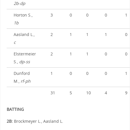
2b
-
dp
Horton S.,
3
0
0
0
1
1b
Aasland L.,
2
1
1
1
0
c
Elstermeier
2
1
1
0
0
S.,
dp
-
ss
Dunford
1
0
0
0
1
M.,
rf
-
ph
31
5
10
4
9
BATTING
2B:
Brockmeyer L., Aasland L.