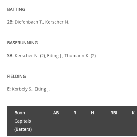
BATTING
2B:
Diefenbach T., Kerscher N.
BASERUNNING
SB:
Kerscher N. (2), Eiting J., Thumann K. (2)
FIELDING
E:
Korbely S., Eiting J.
Bonn
AB
R
H
RBI
K
Capitals
(Batters)