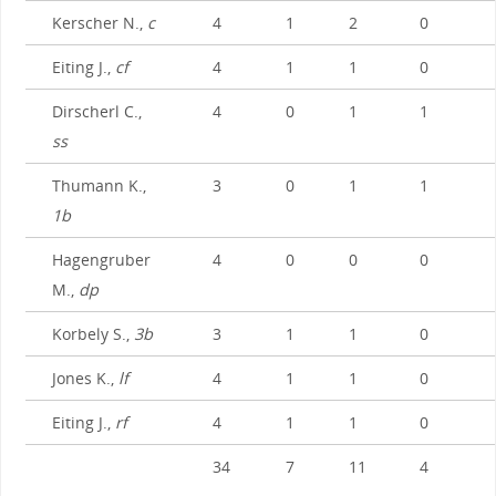
Kerscher N.,
c
4
1
2
0
Eiting J.,
cf
4
1
1
0
Dirscherl C.,
4
0
1
1
ss
Thumann K.,
3
0
1
1
1b
Hagengruber
4
0
0
0
M.,
dp
Korbely S.,
3b
3
1
1
0
Jones K.,
lf
4
1
1
0
Eiting J.,
rf
4
1
1
0
34
7
11
4