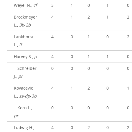
Weyel N.,
cf
3
1
0
1
0
Brockmeyer
4
1
2
1
2
L.,
3b
-
2b
Lankhorst
4
0
1
0
2
L.,
lf
Harvey S.,
p
4
0
1
1
0
Schreiber
0
0
0
0
0
J.,
pr
Kovacevic
4
1
2
0
1
L.,
ss
-
dp
-
3b
Korn L.,
0
0
0
0
0
pr
Ludwig H.,
4
0
2
0
2