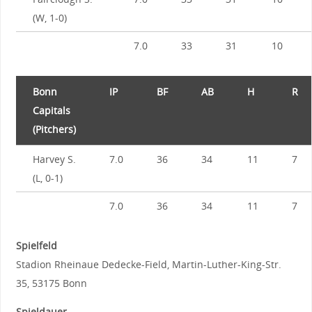
(W, 1-0)
7.0
33
31
10
Bonn
IP
BF
AB
H
R
Capitals
(Pitchers)
Harvey S.
7.0
36
34
11
7
(L, 0-1)
7.0
36
34
11
7
Spielfeld
Stadion Rheinaue Dedecke-Field, Martin-Luther-King-Str.
35, 53175 Bonn
Spieldauer