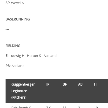
SF:
Weyel N.
BASERUNNING
---
FIELDING
E:
Ludwig H., Horton S., Aasland L.
PB:
Aasland L.
Guggenberger
IP
BF
AB
H
Legionäre
(Pitchers)
Fairclough S.
7.0
33
31
10