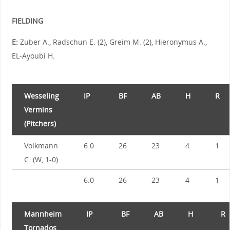
FIELDING
E:
Zuber A., Radschun E. (2), Greim M. (2), Hieronymus A.,
EL-Ayoubi H.
Wesseling
IP
BF
AB
H
R
Vermins
(Pitchers)
Volkmann
6.0
26
23
4
1
C. (W, 1-0)
6.0
26
23
4
1
Mannheim
IP
BF
AB
H
R
Tornados