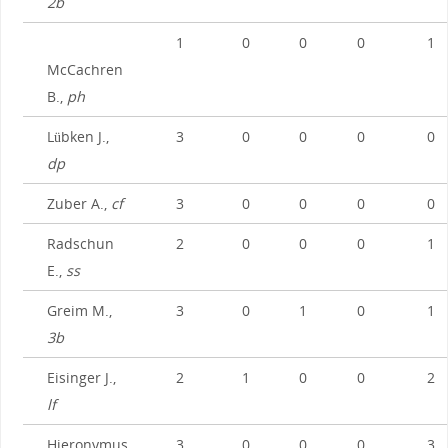
2b
1
0
0
0
1
McCachren
B.,
ph
Lübken J.,
3
0
0
0
0
dp
Zuber A.,
cf
3
0
0
0
0
Radschun
2
0
0
0
1
E.,
ss
Greim M.,
3
0
1
0
1
3b
Eisinger J.,
2
1
0
0
2
lf
Hieronymus
3
0
0
0
3