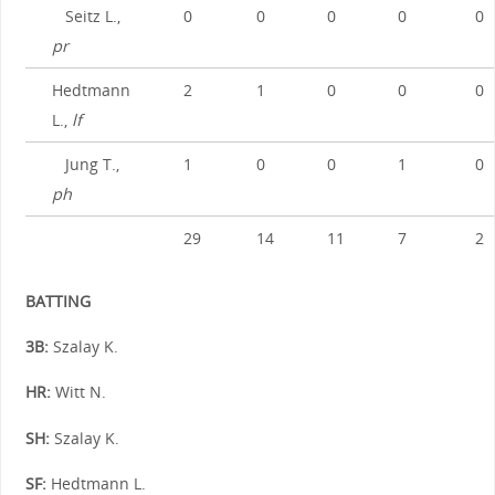
Seitz L.,
0
0
0
0
0
pr
Hedtmann
2
1
0
0
0
L.,
lf
Jung T.,
1
0
0
1
0
ph
29
14
11
7
2
BATTING
3B:
Szalay K.
HR:
Witt N.
SH:
Szalay K.
SF:
Hedtmann L.