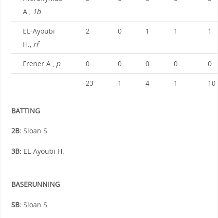
A.,
1b
EL-Ayoubi
2
0
1
1
1
H.,
rf
Frener A.,
p
0
0
0
0
0
23
1
4
1
10
BATTING
2B:
Sloan S.
3B:
EL-Ayoubi H.
BASERUNNING
SB:
Sloan S.