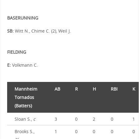
BASERUNNING
SB:
Witt N., Chime C. (2), Weil J.
FIELDING
E:
Volkmann C.
Mannheim
AB
R
H
RBI
K
Tornados
(Batters)
Sloan S.,
c
3
0
2
0
1
Brooks S.,
1
0
0
0
0