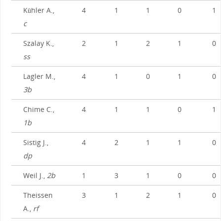
Kühler A.,
4
1
1
0
1
c
Szalay K.,
2
1
2
1
0
ss
Lagler M.,
4
1
0
1
0
3b
Chime C.,
4
1
1
0
1
1b
Sistig J.,
4
2
1
1
0
dp
Weil J.,
2b
1
3
1
0
0
Theissen
3
1
2
1
0
A.,
rf