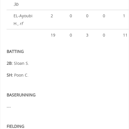
3b
EL-Ayoubi
2
0
0
0
1
H.,
rf
19
0
3
0
11
BATTING
2B:
Sloan S.
SH:
Poon C.
BASERUNNING
---
FIELDING