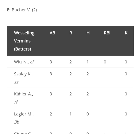
E:
Bucher V. (2)
Wesseling
AB
R
H
RBI
K
Vermins
(Batters)
Witt N.,
cf
3
2
1
0
0
Szalay K.,
3
2
2
1
0
ss
Kühler A.,
3
2
2
1
0
rf
Lagler M.,
2
1
0
1
0
3b
Chime C.,
3
0
0
1
1