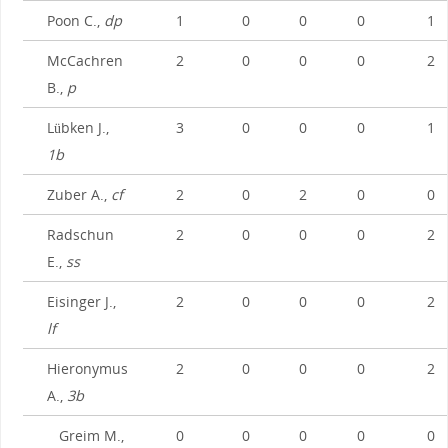
Poon C.,
dp
1
0
0
0
1
McCachren
2
0
0
0
2
B.,
p
Lübken J.,
3
0
0
0
1
1b
Zuber A.,
cf
2
0
2
0
0
Radschun
2
0
0
0
2
E.,
ss
Eisinger J.,
2
0
0
0
2
lf
Hieronymus
2
0
0
0
2
A.,
3b
Greim M.,
0
0
0
0
0