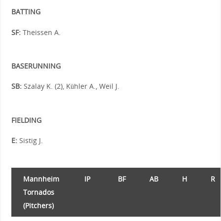
BATTING
SF:
Theissen A.
BASERUNNING
SB:
Szalay K. (2), Kühler A., Weil J.
FIELDING
E:
Sistig J.
Mannheim
IP
BF
AB
H
R
Tornados
(Pitchers)