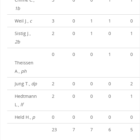
1b
Weil J.,
c
3
0
1
1
0
Sistig J.,
2
0
1
0
1
2b
0
0
0
1
0
Theissen
A.,
ph
Jung T.,
dp
2
0
0
0
2
Hedtmann
2
0
0
0
1
L.,
lf
Held H.,
p
0
0
0
0
0
23
7
7
6
5