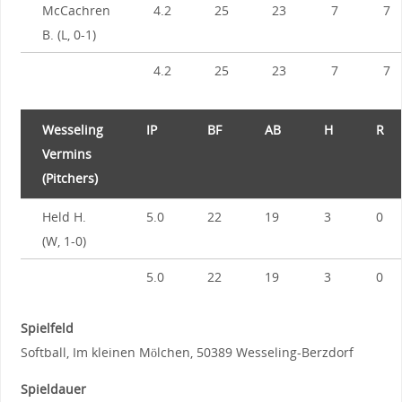
McCachren
4.2
25
23
7
7
B. (L, 0-1)
4.2
25
23
7
7
Wesseling
IP
BF
AB
H
R
Vermins
(Pitchers)
Held H.
5.0
22
19
3
0
(W, 1-0)
5.0
22
19
3
0
Spielfeld
Softball, Im kleinen Mölchen, 50389 Wesseling-Berzdorf
Spieldauer