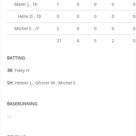
Maier J.,
1b
1
0
0
0
0
Helle D.,
1b
0
0
0
0
0
Michel S.,
rf
2
0
0
0
0
21
4
5
2
0
BATTING
3B:
Foley H.
SH:
Helber L., Gfrörer M., Michel S.
BASERUNNING
---