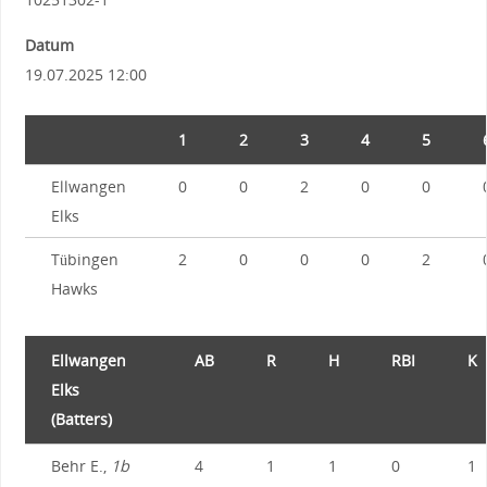
Datum
19.07.2025 12:00
1
2
3
4
5
Ellwangen
0
0
2
0
0
Elks
Tübingen
2
0
0
0
2
Hawks
Ellwangen
AB
R
H
RBI
K
Elks
(Batters)
Behr E.,
1b
4
1
1
0
1