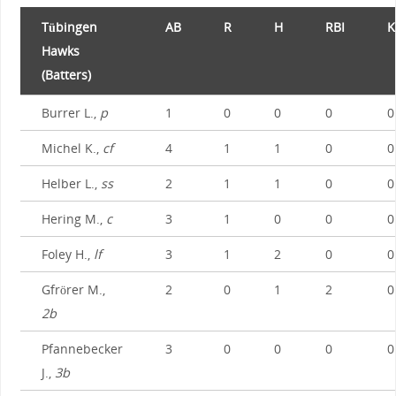
Tübingen
AB
R
H
RBI
K
Hawks
(Batters)
Burrer L.,
p
1
0
0
0
0
Michel K.,
cf
4
1
1
0
0
Helber L.,
ss
2
1
1
0
0
Hering M.,
c
3
1
0
0
0
Foley H.,
lf
3
1
2
0
0
Gfrörer M.,
2
0
1
2
0
2b
Pfannebecker
3
0
0
0
0
J.,
3b