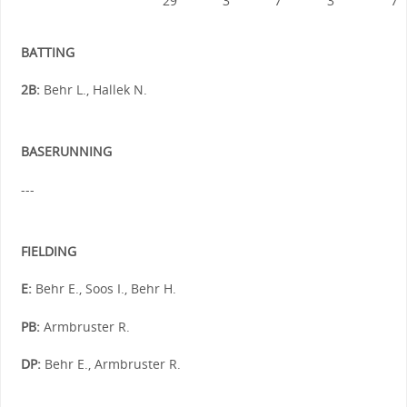
29
3
7
3
7
BATTING
2B:
Behr L., Hallek N.
BASERUNNING
---
FIELDING
E:
Behr E., Soos I., Behr H.
PB:
Armbruster R.
DP:
Behr E., Armbruster R.