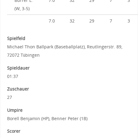
Burrer L.
7.0
32
29
7
3
(W, 3-5)
7.0
32
29
7
3
Spielfeld
Michael Thon Ballpark (Baseballplatz), Reutlingerstr. 89,
72072 Tübingen
Spieldauer
01:37
Zuschauer
27
Umpire
Borell Benjamin (HP), Benner Peter (1B)
Scorer