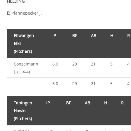
FIELDING
E:
Pfannebecker J.
Ellwangen
IP
BF
AB
H
R
Elks
(Pitchers)
Conzelmann
6.0
29
21
5
4
J. (L, 4-4)
6.0
29
21
5
4
Tübingen
IP
BF
AB
H
R
Hawks
(Pitchers)