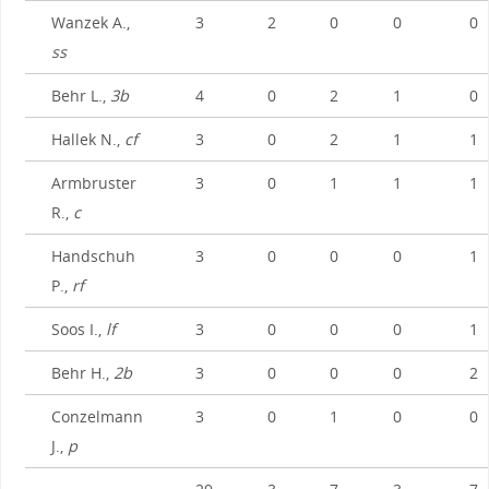
Wanzek A.,
3
2
0
0
0
ss
Behr L.,
3b
4
0
2
1
0
Hallek N.,
cf
3
0
2
1
1
Armbruster
3
0
1
1
1
R.,
c
Handschuh
3
0
0
0
1
P.,
rf
Soos I.,
lf
3
0
0
0
1
Behr H.,
2b
3
0
0
0
2
Conzelmann
3
0
1
0
0
J.,
p