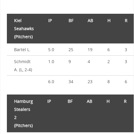
Kiel
IP
BF
AB
H
R
Seahawks
(Pitchers)
Bartel L.
5.0
25
19
6
3
Schmidt
1.0
9
4
2
3
A. (L, 2-4)
6.0
34
23
8
6
Hamburg
IP
BF
AB
H
R
Stealers
2
(Pitchers)