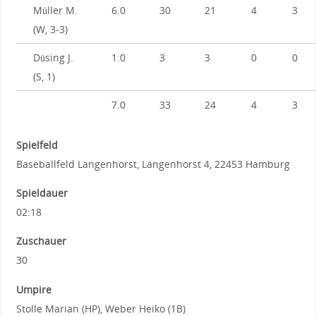
Müller M.
6.0
30
21
4
3
(W, 3-3)
Düsing J.
1.0
3
3
0
0
(S, 1)
7.0
33
24
4
3
Spielfeld
Baseballfeld Langenhorst, Langenhorst 4, 22453 Hamburg
Spieldauer
02:18
Zuschauer
30
Umpire
Stolle Marian (HP), Weber Heiko (1B)