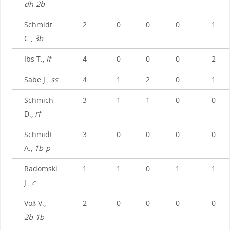
dh
-
2b
Schmidt
2
0
0
0
1
C.,
3b
Ibs T.,
lf
4
0
0
0
2
Sabe J.,
ss
4
1
2
0
1
Schmich
3
1
1
0
0
D.,
rf
Schmidt
3
0
0
0
0
A.,
1b
-
p
Radomski
1
1
0
1
1
J.,
c
Voß V.,
2
0
0
0
0
2b
-
1b