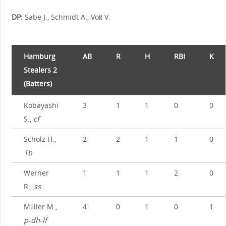
DP:
Sabe J., Schmidt A., Voß V.
Hamburg
AB
R
H
RBI
K
Stealers 2
(Batters)
Kobayashi
3
1
1
0
0
S.,
cf
Scholz H.,
2
2
1
1
0
1b
Werner
1
1
1
2
0
R.,
ss
Müller M.,
4
0
1
0
1
p
-
dh
-
lf