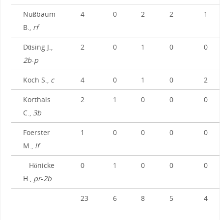
Nußbaum
4
0
2
2
1
B.,
rf
Düsing J.,
2
0
1
0
0
2b
-
p
Koch S.,
c
4
0
1
0
2
Korthals
2
1
0
0
0
C.,
3b
Foerster
1
0
0
0
0
M.,
lf
Hönicke
0
1
0
0
0
H.,
pr
-
2b
23
6
8
5
4