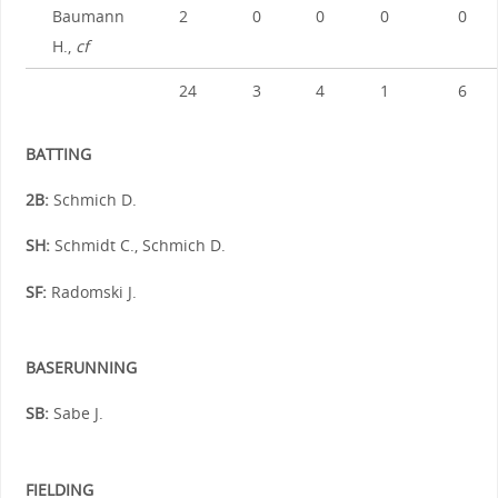
Baumann
2
0
0
0
0
H.,
cf
24
3
4
1
6
BATTING
2B:
Schmich D.
SH:
Schmidt C., Schmich D.
SF:
Radomski J.
BASERUNNING
SB:
Sabe J.
FIELDING