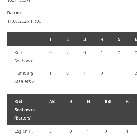
Datum
11.07.2026 11:00
1
2
3
4
5
Kiel
0
2
0
1
0
Seahawks
Hamburg
1
0
1
0
1
Stealers 2
Kiel
AB
R
H
RBI
K
Seahawks
(Batters)
Lagler T.,
3
0
1
0
1