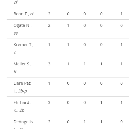
cf
Bonn F.,
rf
2
0
0
0
1
Ogata N.,
2
1
0
0
0
ss
Kremer T.,
1
1
0
0
1
c
Meller S.,
3
1
1
1
1
lf
Liere Paz
1
0
0
0
0
J.,
3b
-
p
Ehrhardt
3
0
0
1
1
K.,
2b
DeAngelis
2
0
1
1
0