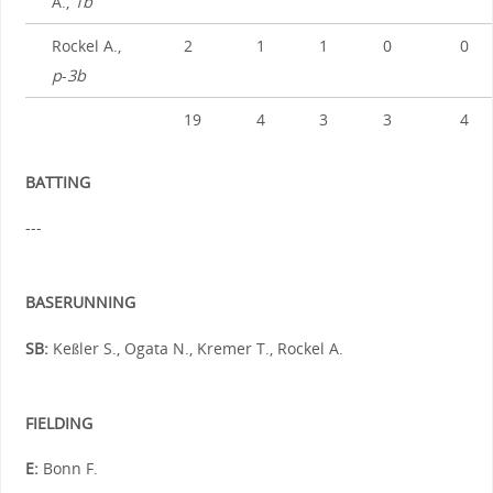
A.,
1b
Rockel A.,
2
1
1
0
0
p
-
3b
19
4
3
3
4
BATTING
---
BASERUNNING
SB:
Keßler S., Ogata N., Kremer T., Rockel A.
FIELDING
E:
Bonn F.