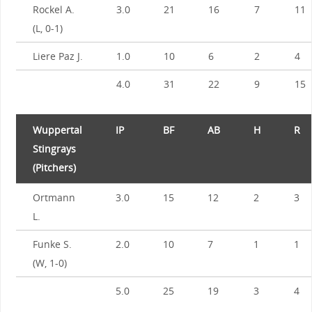
Rockel A.
3.0
21
16
7
11
(L, 0-1)
Liere Paz J.
1.0
10
6
2
4
4.0
31
22
9
15
Wuppertal
IP
BF
AB
H
R
Stingrays
(Pitchers)
Ortmann
3.0
15
12
2
3
L.
Funke S.
2.0
10
7
1
1
(W, 1-0)
5.0
25
19
3
4