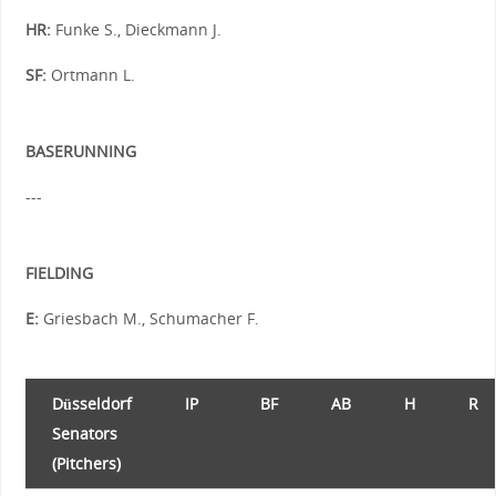
HR:
Funke S., Dieckmann J.
SF:
Ortmann L.
BASERUNNING
---
FIELDING
E:
Griesbach M., Schumacher F.
Düsseldorf
IP
BF
AB
H
R
Senators
(Pitchers)