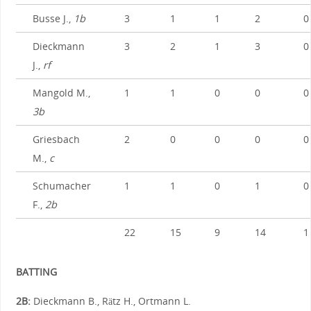
Busse J.,
1b
3
1
1
2
0
Dieckmann
3
2
1
3
0
J.,
rf
Mangold M.,
1
1
0
0
0
3b
Griesbach
2
0
0
0
0
M.,
c
Schumacher
1
1
0
1
0
F.,
2b
22
15
9
14
1
BATTING
2B:
Dieckmann B., Rätz H., Ortmann L.