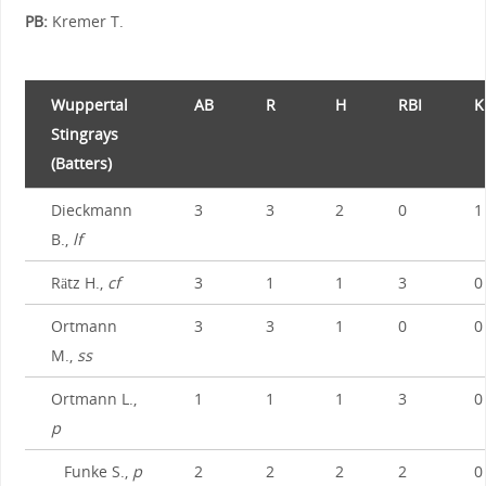
PB:
Kremer T.
Wuppertal
AB
R
H
RBI
K
Stingrays
(Batters)
Dieckmann
3
3
2
0
1
B.,
lf
Rätz H.,
cf
3
1
1
3
0
Ortmann
3
3
1
0
0
M.,
ss
Ortmann L.,
1
1
1
3
0
p
Funke S.,
p
2
2
2
2
0