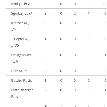
Kühl J.,
3b
-
p
2
0
0
0
2
Sgodzaj L.,
cf
2
0
2
1
0
Kremer M.,
0
0
0
0
0
dh
Cegiel N.,
1
0
0
0
0
p
-
3b
Neugebauer
2
0
0
0
1
T.,
lf
Bolz M.,
c
2
0
0
0
2
Buttler R.,
2b
1
0
0
0
0
Latzelsberger
2
0
0
0
1
F.,
rf
16
2
3
1
8