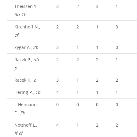
Theissen Y.,
3
2
3
1
3b
-
1b
Kirchhoff N.,
2
2
1
3
cf
Zygar A.,
2b
3
1
1
0
Racek P.,
dh
-
2
2
2
1
p
Racek K.,
c
3
1
2
2
Hering P.,
1b
4
1
1
1
Heimann
0
0
0
0
F.,
3b
Notthoff L.,
4
1
2
2
lf
-
cf