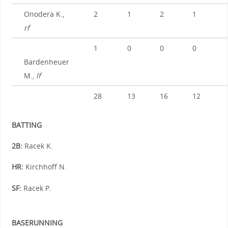
Onodera K.,
2
1
2
1
rf
1
0
0
0
Bardenheuer
M.,
lf
28
13
16
12
BATTING
2B:
Racek K.
HR:
Kirchhoff N.
SF:
Racek P.
BASERUNNING