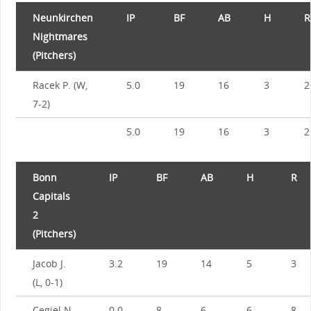
Neunkirchen
IP
BF
AB
H
R
Nightmares
(Pitchers)
Racek P. (W,
5.0
19
16
3
2
7-2)
5.0
19
16
3
2
Bonn
IP
BF
AB
H
R
Capitals
2
(Pitchers)
Jacob J.
3.2
19
14
5
3
(L, 0-1)
Cegiel N.
0.0
8
6
6
8