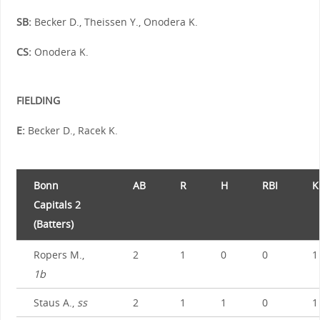
SB:
Becker D., Theissen Y., Onodera K.
CS:
Onodera K.
FIELDING
E:
Becker D., Racek K.
Bonn
AB
R
H
RBI
K
Capitals 2
(Batters)
Ropers M.,
2
1
0
0
1
1b
Staus A.,
ss
2
1
1
0
1