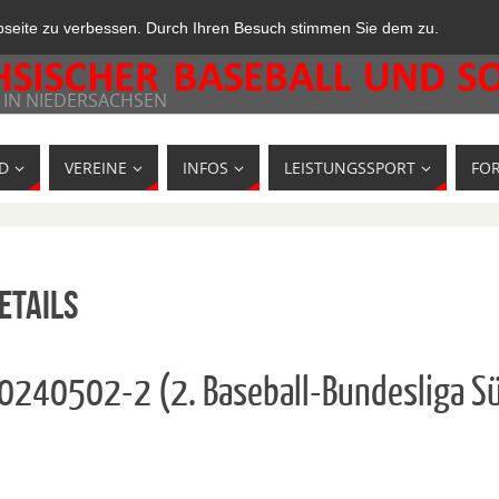
bseite zu verbessen. Durch Ihren Besuch stimmen Sie dem zu.
 IN NIEDERSACHSEN
D
VEREINE
INFOS
LEISTUNGSSPORT
FO
etails
10240502-2 (2. Baseball-Bundesliga 