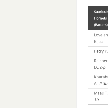
Saarloui
Hornets
(Batters)
Lovela
B.,
ss
Petry Y.
Reicher
D.,
c
-
p
Kharab
A.,
lf
-
3b
Maaß F.
1b