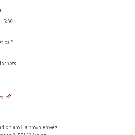
o
 15:30
tics 2
Hornets
ts:
tadion am Hartmühlenweg