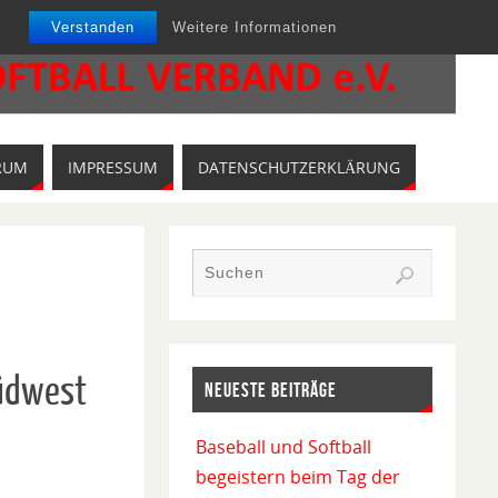
Verstanden
Weitere Informationen
RUM
IMPRESSUM
DATENSCHUTZERKLÄRUNG
Südwest
NEUESTE BEITRÄGE
Baseball und Softball
begeistern beim Tag der