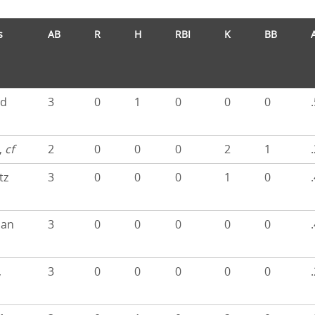
s
AB
R
H
RBI
K
BB
nd
3
0
1
0
0
0
,
cf
2
0
0
0
2
1
tz
3
0
0
0
1
0
ian
3
0
0
0
0
0
,
3
0
0
0
0
0