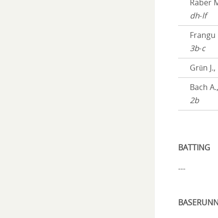
Raber M
dh
-
lf
Frangu 
3b
-
c
Grün J.,
Bach A.
2b
BATTING
---
BASERUNN