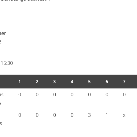
mer
2
 15:30
1
2
3
4
5
6
7
is
0
0
0
0
0
0
0
s
0
0
0
0
3
1
x
s