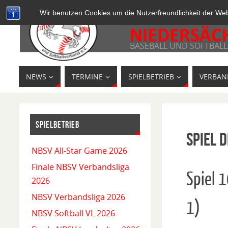
Wir benutzen Cookies um die Nutzerfreundlichkeit der We
BASEBALL UND SOFTBALL
NEWS
TERMINE
SPIELBETRIEB
VERBAN
SPIELBETRIEB
Spiel D
NBSV All-Star Game 2026
Finale NBSV Verbandsliga
Spiel 
2026
NBSV Verbandsliga 2026
1)
NBSV Softball VL 2026