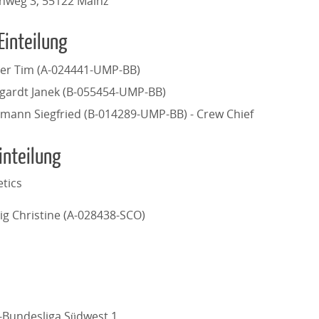
nweg 3, 55122 Mainz
Einteilung
er Tim (A-024441-UMP-BB)
gardt Janek (B-055454-UMP-BB)
mann Siegfried (B-014289-UMP-BB) - Crew Chief
inteilung
etics
vig Christine (A-028438-SCO)
l-Bundesliga Südwest 1