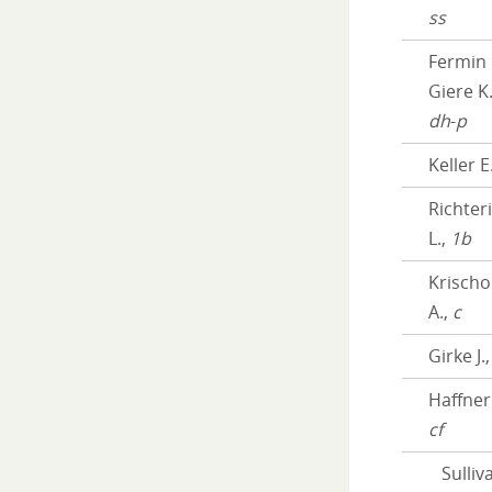
ss
Fermin
Giere K.
dh
-
p
Keller E
Richter
L.,
1b
Krischo
A.,
c
Girke J.
Haffner 
cf
Sulliv