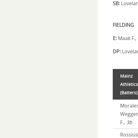
SB:
Lovelan
FIELDING
E:
Maaß F., 
DP:
Lovelan
Mainz
Athletics
(Batters)
Morale
Wegge
F.,
3b
Rossius