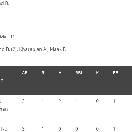
d B.
Mick P.
d B. (2), Kharabian A., Maaß F.
AB
R
H
RBI
K
BB
 2
s
3
1
2
1
0
1
man
 N.,
3
1
0
0
0
1