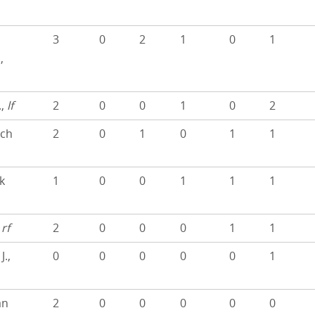
3
0
2
1
0
1
,
.,
lf
2
0
0
1
0
2
ich
2
0
1
0
1
1
k
1
0
0
1
1
1
,
rf
2
0
0
0
1
1
J.,
0
0
0
0
0
1
an
2
0
0
0
0
0