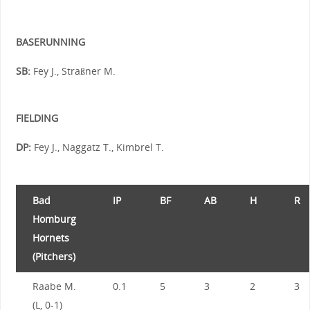
BASERUNNING
SB:
Fey J., Straßner M.
FIELDING
DP:
Fey J., Naggatz T., Kimbrel T.
Bad
IP
BF
AB
H
R
Homburg
Hornets
(Pitchers)
Raabe M.
0.1
5
3
2
3
(L, 0-1)