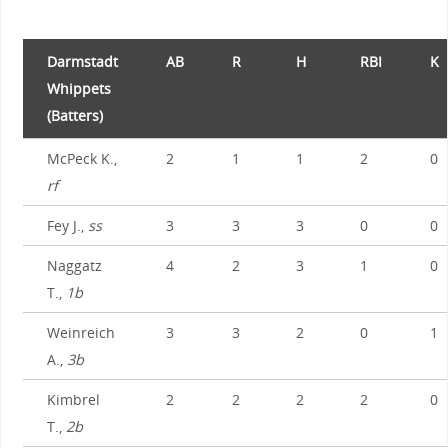
Darmstadt
AB
R
H
RBI
K
Whippets
(Batters)
McPeck K.,
2
1
1
2
0
rf
Fey J.,
ss
3
3
3
0
0
Naggatz
4
2
3
1
0
T.,
1b
Weinreich
3
3
2
0
1
A.,
3b
Kimbrel
2
2
2
2
0
T.,
2b