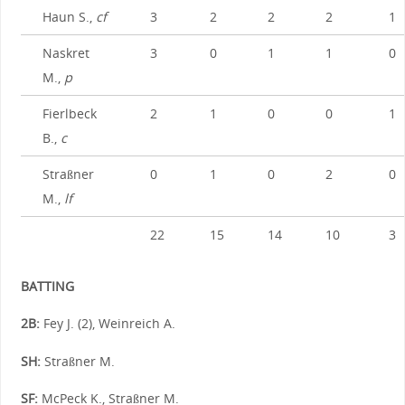
Haun S.,
cf
3
2
2
2
1
Naskret
3
0
1
1
0
M.,
p
Fierlbeck
2
1
0
0
1
B.,
c
Straßner
0
1
0
2
0
M.,
lf
22
15
14
10
3
BATTING
2B:
Fey J. (2), Weinreich A.
SH:
Straßner M.
SF:
McPeck K., Straßner M.