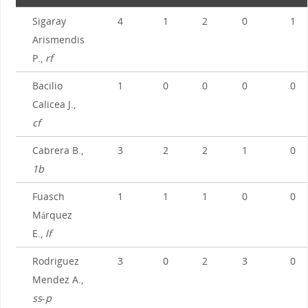
Sigaray
4
1
2
0
1
Arismendis
P.,
rf
Bacilio
1
0
0
0
0
Calicea J.,
cf
Cabrera B.,
3
2
2
1
0
1b
Fuasch
1
1
1
0
0
Márquez
E.,
lf
Rodriguez
3
0
2
3
0
Mendez A.,
ss
-
p