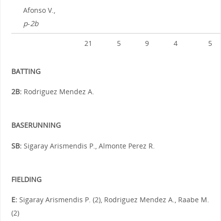
Afonso V.,
p
-
2b
21
5
9
4
5
BATTING
2B:
Rodriguez Mendez A.
BASERUNNING
SB:
Sigaray Arismendis P., Almonte Perez R.
FIELDING
E:
Sigaray Arismendis P. (2), Rodriguez Mendez A., Raabe M.
(2)