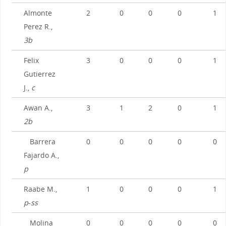
Almonte
2
0
0
0
1
Perez R.,
3b
Felix
3
0
0
0
1
Gutierrez
J.,
c
Awan A.,
3
1
2
0
1
2b
Barrera
0
0
0
0
0
Fajardo A.,
p
Raabe M.,
1
0
0
0
1
p
-
ss
Molina
0
0
0
0
0