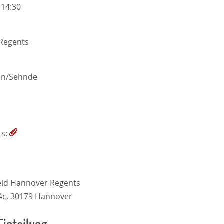
 14:30
Regents
en/Sehnde
ts:
eld Hannover Regents
4c, 30179 Hannover