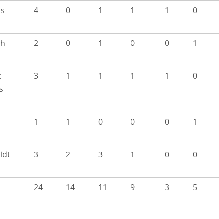
os
4
0
1
1
1
0
ch
2
0
1
0
0
1
z
3
1
1
1
1
0
s
n
1
1
0
0
0
1
ldt
3
2
3
1
0
0
24
14
11
9
3
5