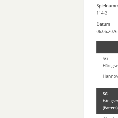
Spielnum
114-2
Datum
06.06.2026
SG
Hänigs
Hannov
SG
Hänigse
(Batters)