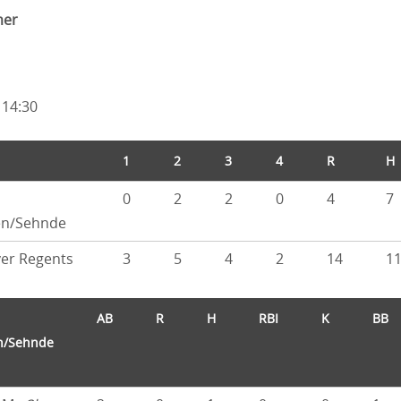
mer
 14:30
1
2
3
4
R
H
0
2
2
0
4
7
en/Sehnde
er Regents
3
5
4
2
14
1
AB
R
H
RBI
K
BB
n/Sehnde