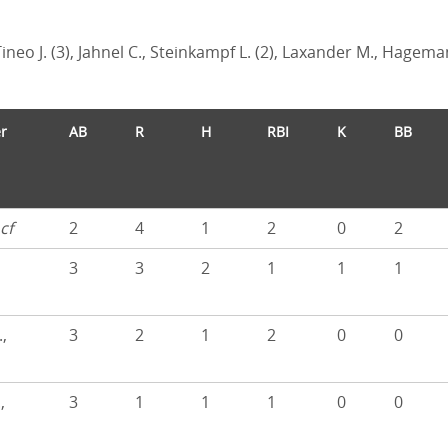
neo J. (3), Jahnel C., Steinkampf L. (2), Laxander M., Hagem
r
AB
R
H
RBI
K
BB
cf
2
4
1
2
0
2
s
3
3
2
1
1
1
,
3
2
1
2
0
0
,
3
1
1
1
0
0