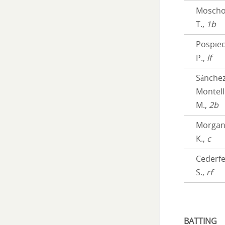
Mosch
T.,
1b
Pospie
P.,
lf
Sánche
Montell
M.,
2b
Morga
K.,
c
Cederfe
S.,
rf
BATTING