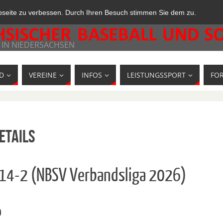
bseite zu verbessen. Durch Ihren Besuch stimmen Sie dem zu.
 IN NIEDERSACHSEN
D
VEREINE
INFOS
LEISTUNGSSPORT
FO
etails
114-2 (NBSV Verbandsliga 2026)
o