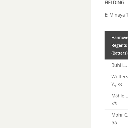
FIELDING
E:
Minaya Ti
Hannove
Regents
(Batters)
Buhl L.,
Wolter
Y.,
ss
Möhle L.
dh
Mohr C.
3b