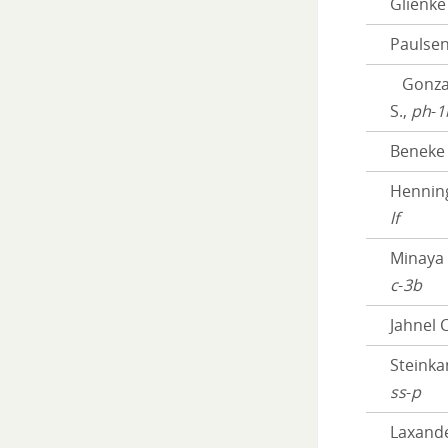
Glienke
Paulsen
Gonzal
S.,
ph
-
1
Beneke 
Hennin
lf
Minaya T
c
-
3b
Jahnel C
Steinka
ss
-
p
Laxand