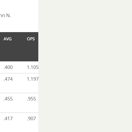
ann N.
AVG
OPS
.400
1.105
.474
1.197
.455
.955
.417
.907