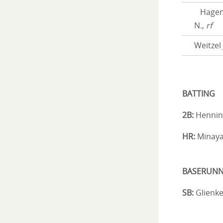
Hage
N.,
rf
Weitzel 
BATTING
2B:
Henning
HR:
Minaya 
BASERUNN
SB:
Glienke