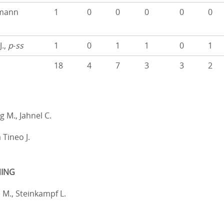
mann
1
0
0
0
0
0
J.,
p
-
ss
1
0
1
1
0
1
18
4
7
3
3
2
 M., Jahnel C.
Tineo J.
ING
 M., Steinkampf L.