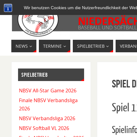
Wir benutzen Cookies um die Nutzerfreundlichkeit der We
BASEBALL UND SOFTBALL
NEWS
TERMINE
SPIELBETRIEB
VERBAN
SPIELBETRIEB
Spiel D
NBSV All-Star Game 2026
Finale NBSV Verbandsliga
Spiel 
2026
NBSV Verbandsliga 2026
Spielinf
NBSV Softball VL 2026