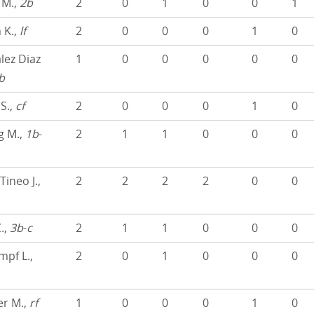
 M.,
2b
2
0
1
0
0
1
 K.,
lf
2
0
0
0
1
0
ez Diaz
1
0
0
0
0
0
b
S.,
cf
2
0
0
0
1
0
g M.,
1b
-
2
1
1
0
0
0
ineo J.,
2
2
2
2
0
0
.,
3b
-
c
2
1
1
0
0
0
mpf L.,
2
0
1
0
0
0
er M.,
rf
1
0
0
0
1
0