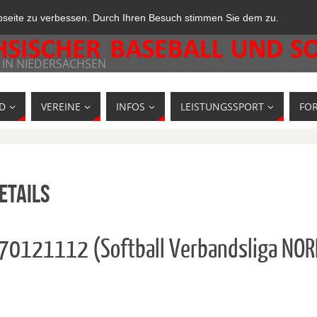
bseite zu verbessen. Durch Ihren Besuch stimmen Sie dem zu.
 IN NIEDERSACHSEN
D
VEREINE
INFOS
LEISTUNGSSPORT
FO
etails
170121112 (Softball Verbandsliga NOR