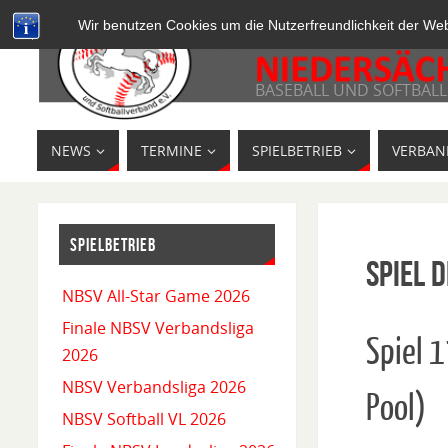
Wir benutzen Cookies um die Nutzerfreundlichkeit der We
BASEBALL UND SOFTBALL
NEWS
TERMINE
SPIELBETRIEB
VERBAN
SPIELBETRIEB
Spiel D
NBSV All-Star Game 2026
Finale NBSV Verbandsliga
Spiel 
2026
NBSV Verbandsliga 2026
Pool)
NBSV Softball VL 2026