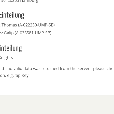
. 96, 20253 Hamburg
Einteilung
t Thomas (A-022230-UMP-SB)
z Galip (A-035581-UMP-SB)
inteilung
nights
iled - no valid data was returned from the server - please ch
on, e.g. 'apiKey'