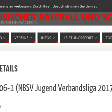
bseite zu verbessen. Durch Ihren Besuch stimmen Sie dem zu.
 IN NIEDERSACHSEN
D
VEREINE
INFOS
LEISTUNGSSPORT
FO
etails
606-1 (NBSV Jugend Verbandsliga 201
o