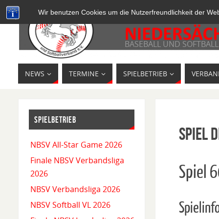
Wir benutzen Cookies um die Nutzerfreundlichkeit der We
BASEBALL UND SOFTBALL
NEWS
TERMINE
SPIELBETRIEB
VERBAN
SPIELBETRIEB
Spiel D
NBSV All-Star Game 2026
Finale NBSV Verbandsliga
Spiel 
2026
NBSV Verbandsliga 2026
Spielinf
NBSV Softball VL 2026