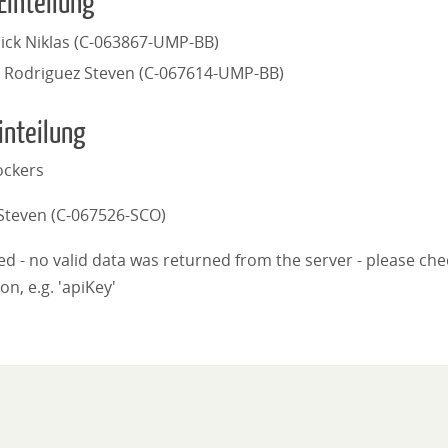
Einteilung
ick Niklas (C-063867-UMP-BB)
 Rodriguez Steven (C-067614-UMP-BB)
inteilung
ckers
Steven (C-067526-SCO)
iled - no valid data was returned from the server - please ch
on, e.g. 'apiKey'