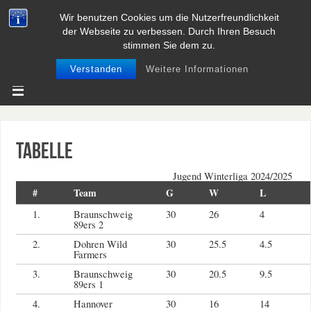
Wir benutzen Cookies um die Nutzerfreundlichkeit
BASEBALL UND SOFTBALL IN
der Webseite zu verbessen. Durch Ihren Besuch
NIEDERSACHSEN
stimmen Sie dem zu.
Verstanden
Weitere Informationen
Tabelle
Jugend Winterliga 2024/2025
#
Team
G
W
L
1.
Braunschweig
30
26
4
89ers 2
2.
Dohren Wild
30
25.5
4.5
Farmers
3.
Braunschweig
30
20.5
9.5
89ers 1
4.
Hannover
30
16
14