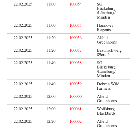
22.02.2025
11:00
100054
SG
Bückeburg
/Lüneburg/
Minden
22.02.2025
11:00
100055
Hannover
Regents
22.02.2025
11:20
100056
Alfeld
Greenhorns
22.02.2025
11:20
100057
Braunschweig
89ers 2
22.02.2025
11:40
100058
SG
Bückeburg
/Lüneburg/
Minden
22.02.2025
11:40
100059
Dohren Wild
Farmers
22.02.2025
12:00
100060
Alfeld
Greenhorns
22.02.2025
12:00
100061
Wolfsburg
Blackbirds
22.02.2025
12:20
100062
Alfeld
Greenhorns