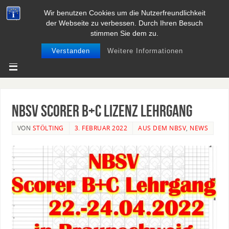
Wir benutzen Cookies um die Nutzerfreundlichkeit
BASEBALL UND SOFTBALL IN
der Webseite zu verbessen. Durch Ihren Besuch
NIEDERSACHSEN
stimmen Sie dem zu.
Verstanden
Weitere Informationen
NBSV Scorer B+C Lizenz Lehrgang
VON
STÖLTING
3. FEBRUAR 2022
AUS DEM NBSV
,
NEWS