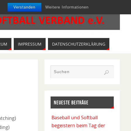
Verstanden
Weitere Informationen
RUM
IMPRESSUM
DATENSCHUTZERKLÄRUNG
NEUESTE BEITRÄGE
Baseball und Softball
atching)
begeistern beim Tag der
ding)