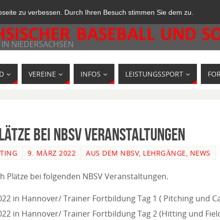
bseite zu verbessen. Durch Ihren Besuch stimmen Sie dem zu.
 IN NIEDERSACHSEN
D
VEREINE
INFOS
LEISTUNGSSPORT
FO
Plätze bei NBSV Veranstaltungen
TING
9. MÄRZ 2022
AUS DEM NBSV
,
LEHRGÄNGE
,
NEWS
ch Plätze bei folgenden NBSV Veranstaltungen.
022 in Hannover/ Trainer Fortbildung Tag 1 ( Pitching und C
022 in Hannover/ Trainer Fortbildung Tag 2 (Hitting und Fiel