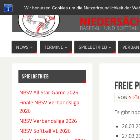
Wir benutzen Cookies um die Nutzerfreundlichkeit der We
BASEBALL UND SOFTBALL
NEWS
TERMINE
SPIELBETRIEB
VERBAN
SPIELBETRIEB
Freie 
NBSV All-Star Game 2026
VON
STÖL
Finale NBSV Verbandsliga
2026
Es gibt no
NBSV Verbandsliga 2026
26.03.2
NBSV Softball VL 2026
27.03.2