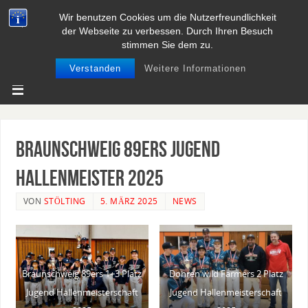
Wir benutzen Cookies um die Nutzerfreundlichkeit
BASEBALL UND SOFTBALL IN
der Webseite zu verbessen. Durch Ihren Besuch
NIEDERSACHSEN
stimmen Sie dem zu.
Verstanden
Weitere Informationen
Braunschweig 89ers Jugend
Hallenmeister 2025
VON
STÖLTING
5. MÄRZ 2025
NEWS
Braunschweig 89ers 1+3 Platz
Dohren wild Farmers 2 Platz
Jugend Hallenmeisterschaft
Jugend Hallenmeisterschaft