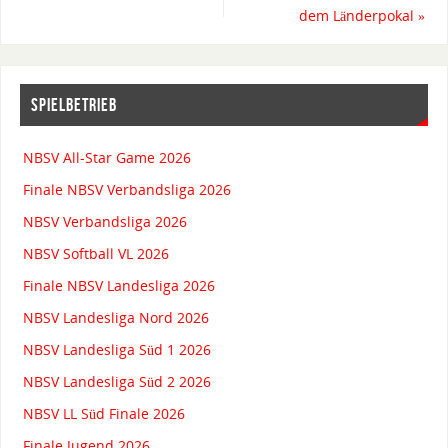
dem Länderpokal
»
SPIELBETRIEB
NBSV All-Star Game 2026
Finale NBSV Verbandsliga 2026
NBSV Verbandsliga 2026
NBSV Softball VL 2026
Finale NBSV Landesliga 2026
NBSV Landesliga Nord 2026
NBSV Landesliga Süd 1 2026
NBSV Landesliga Süd 2 2026
NBSV LL Süd Finale 2026
Finale Jugend 2026