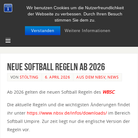
Wir benutzen Cookies um die Nutzerfreundlichkeit
BASEBALL UND SOFTBALL IN
der Webseite zu verbessen. Durch Ihren Besuch
NIEDERSACHSEN
stimmen Sie dem zu.
Verstanden
Weitere Informationen
Neue Softball Regeln ab 2026
VON
STÖLTING
6. APRIL 2026
AUS DEM NBSV
,
NEWS
Ab 2026 gelten die neuen Softball Regeln des
WBSC
.
Die aktuelle Regeln und die wichtigsten Änderungen findet
ihr unter
https://www.nbsv.de/infos/downloads/
im Bereich
Softball Umpire. Zur zeit liegt nur die englische Version der
Regeln vor.