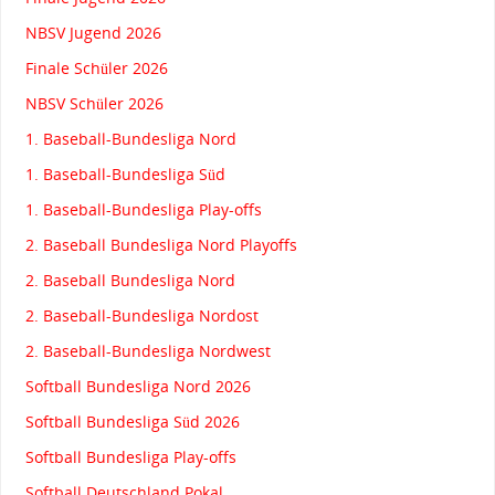
NBSV Jugend 2026
Finale Schüler 2026
NBSV Schüler 2026
1. Baseball-Bundesliga Nord
1. Baseball-Bundesliga Süd
1. Baseball-Bundesliga Play-offs
2. Baseball Bundesliga Nord Playoffs
2. Baseball Bundesliga Nord
2. Baseball-Bundesliga Nordost
2. Baseball-Bundesliga Nordwest
Softball Bundesliga Nord 2026
Softball Bundesliga Süd 2026
Softball Bundesliga Play-offs
Softball Deutschland Pokal