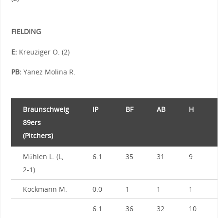
FIELDING
E:
Kreuziger O. (2)
PB:
Yanez Molina R.
Braunschweig
IP
BF
AB
H
89ers
(Pitchers)
Mühlen L. (L,
6.1
35
31
9
2-1)
Kockmann M.
0.0
1
1
1
6.1
36
32
10