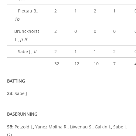
Plettau B.,
2
1
2
1
1b
Brunckhorst
2
0
0
0
T.,
p
-
lf
Sabe J.,
lf
2
1
1
2
32
12
10
7
BATTING
2B:
Sabe J.
BASERUNNING
SB:
Petzold J., Yanez Molina R., Löwenau S., Galkin I., Sabe J.
(2)