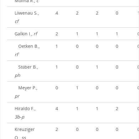
Molina R.,
c
Löwenau S.,
4
2
2
0
cf
Galkin I.,
rf
2
1
1
1
Oetken B.,
1
0
0
0
rf
Stüber B.,
1
0
1
0
ph
Meyer P.,
0
1
0
0
pr
Hiraldo F.,
4
1
1
2
3b
-
p
Kreuziger
2
0
0
0
O.,
ss