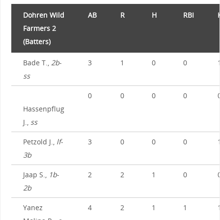
Dohren Wild
AB
R
H
RBI
Farmers 2
(Batters)
Bade T.,
2b
-
3
1
0
0
ss
0
0
0
0
Hassenpflug
J.,
ss
Petzold J.,
lf
-
3
0
0
0
3b
Jaap S.,
1b
-
2
2
1
0
2b
Yanez
4
2
1
1