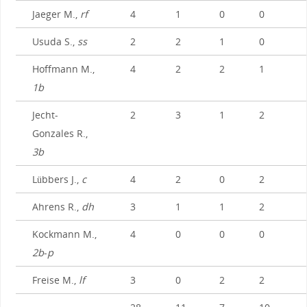
Jaeger M.,
rf
4
1
0
0
Usuda S.,
ss
2
2
1
0
Hoffmann M.,
4
2
2
1
1b
Jecht-
2
3
1
2
Gonzales R.,
3b
Lübbers J.,
c
4
2
0
2
Ahrens R.,
dh
3
1
1
2
Kockmann M.,
4
0
0
0
2b
-
p
Freise M.,
lf
3
0
2
2