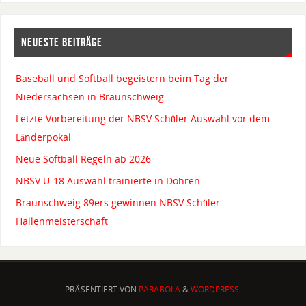
NEUESTE BEITRÄGE
Baseball und Softball begeistern beim Tag der
Niedersachsen in Braunschweig
Letzte Vorbereitung der NBSV Schüler Auswahl vor dem
Länderpokal
Neue Softball Regeln ab 2026
NBSV U-18 Auswahl trainierte in Dohren
Braunschweig 89ers gewinnen NBSV Schüler
Hallenmeisterschaft
PRÄSENTIERT VON
PARABOLA
&
WORDPRESS.