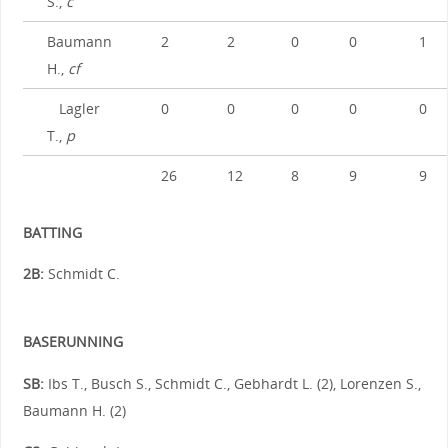
S.,
c
Baumann
2
2
0
0
1
H.,
cf
Lagler
0
0
0
0
0
T.,
p
26
12
8
9
9
BATTING
2B:
Schmidt C.
BASERUNNING
SB:
Ibs T., Busch S., Schmidt C., Gebhardt L. (2), Lorenzen S.,
Baumann H. (2)