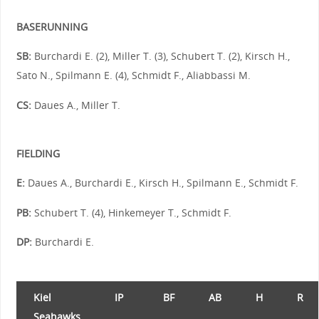
BASERUNNING
SB:
Burchardi E. (2), Miller T. (3), Schubert T. (2), Kirsch H.,
Sato N., Spilmann E. (4), Schmidt F., Aliabbassi M.
CS:
Daues A., Miller T.
FIELDING
E:
Daues A., Burchardi E., Kirsch H., Spilmann E., Schmidt F.
PB:
Schubert T. (4), Hinkemeyer T., Schmidt F.
DP:
Burchardi E.
Kiel
IP
BF
AB
H
R
Seahawks