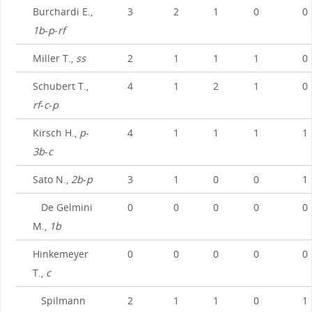
Burchardi E.,
3
2
1
0
0
1b
-
p
-
rf
Miller T.,
ss
2
1
1
1
0
Schubert T.,
4
1
2
1
0
rf
-
c
-
p
Kirsch H.,
p
-
4
1
1
1
1
3b
-
c
Sato N.,
2b
-
p
3
1
0
0
1
De Gelmini
0
0
0
0
0
M.,
1b
Hinkemeyer
0
0
0
0
0
T.,
c
Spilmann
2
1
1
0
1