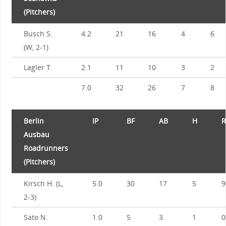
(Pitchers)
Busch S.
4.2
21
16
4
6
(W, 2-1)
Lagler T.
2.1
11
10
3
2
7.0
32
26
7
8
Berlin
IP
BF
AB
H
R
Ausbau
Roadrunners
(Pitchers)
Kirsch H. (L,
5.0
30
17
5
9
2-3)
Sato N.
1.0
5
3
1
0