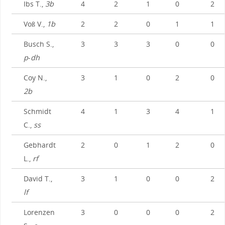
Ibs T.,
3b
4
2
1
0
2
Voß V.,
1b
2
2
0
1
1
Busch S.,
3
3
3
0
0
p
-
dh
Coy N.,
3
1
0
2
0
2b
Schmidt
4
1
3
4
1
C.,
ss
Gebhardt
2
0
1
2
0
L.,
rf
David T.,
3
1
0
0
2
lf
Lorenzen
3
0
0
0
2