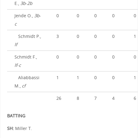
E.,
3b
-
2b
Jende O.,
3b
-
0
0
0
0
0
c
Schmidt P.,
3
0
0
0
1
lf
Schmidt F.,
0
0
0
0
0
lf
-
c
Aliabbassi
1
1
0
0
1
M.,
cf
26
8
7
4
6
BATTING
SH:
Miller T.