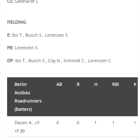
CS:
Gebhardt L.
FIELDING
E:
Ibs T., Busch S., Lorenzen S.
PB:
Lorenzen S.
DP:
Ibs T., Busch S., Coy N., Schmidt C., Lorenzen S.
Berlin
AB
R
H
RBI
K
Ausbau
Roadrunners
(Batters)
Daues A.,
cf
-
4
0
1
1
1
rf
-
3b