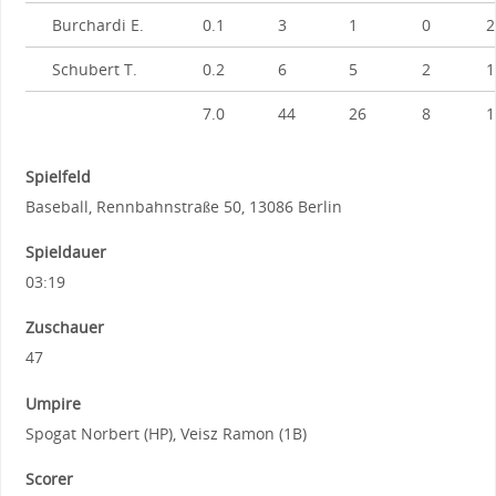
Burchardi E.
0.1
3
1
0
2
Schubert T.
0.2
6
5
2
1
7.0
44
26
8
1
Spielfeld
Baseball, Rennbahnstraße 50, 13086 Berlin
Spieldauer
03:19
Zuschauer
47
Umpire
Spogat Norbert (HP), Veisz Ramon (1B)
Scorer