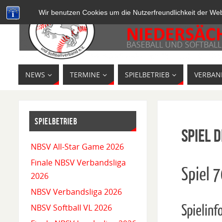
Wir benutzen Cookies um die Nutzerfreundlichkeit der We
BASEBALL UND SOFTBALL
NEWS
TERMINE
SPIELBETRIEB
VERBAN
SPIELBETRIEB
Spiel D
NBSV All-Star Game 2026
Finale NBSV Verbandsliga
Spiel 
2026
NBSV Verbandsliga 2026
Spielinf
NBSV Softball VL 2026