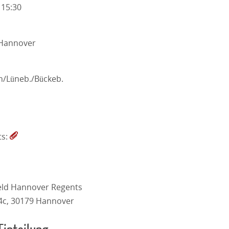
 15:30
/Hannover
h/Lüneb./Bückeb.
ts:
eld Hannover Regents
4c, 30179 Hannover