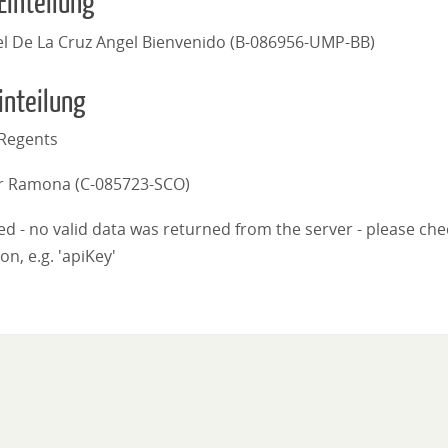
Einteilung
l De La Cruz Angel Bienvenido (B-086956-UMP-BB)
inteilung
Regents
r Ramona (C-085723-SCO)
iled - no valid data was returned from the server - please ch
on, e.g. 'apiKey'