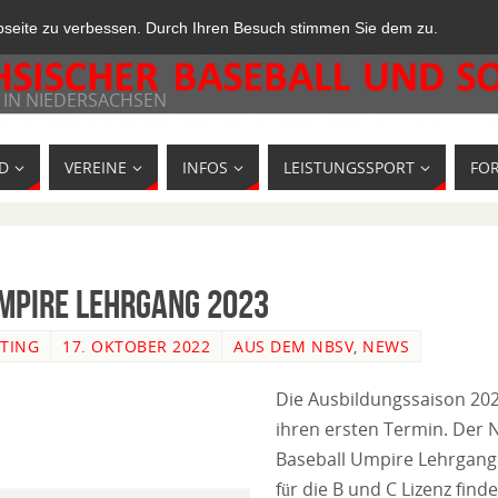
bseite zu verbessen. Durch Ihren Besuch stimmen Sie dem zu.
 IN NIEDERSACHSEN
D
VEREINE
INFOS
LEISTUNGSSPORT
FO
mpire Lehrgang 2023
TING
17. OKTOBER 2022
AUS DEM NBSV
,
NEWS
Die Ausbildungssaison 20
ihren ersten Termin. Der
Baseball Umpire Lehrgang
für die B und C Lizenz find