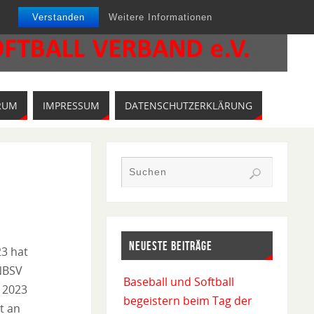
Verstanden
Weitere Informationen
RUM
IMPRESSUM
DATENSCHUTZERKLÄRUNG
NEUESTE BEITRÄGE
23 hat
 NBSV
Baseball und Softball
 2023
begeistern beim Tag der
et an