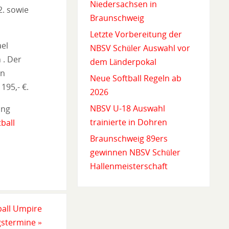
Niedersachsen in
. sowie
Braunschweig
Letzte Vorbereitung der
ael
NBSV Schüler Auswahl vor
 . Der
dem Länderpokal
in
Neue Softball Regeln ab
195,- €.
2026
NBSV U-18 Auswahl
ung
trainierte in Dohren
ball
Braunschweig 89ers
gewinnen NBSV Schüler
Hallenmeisterschaft
all Umpire
gstermine
»