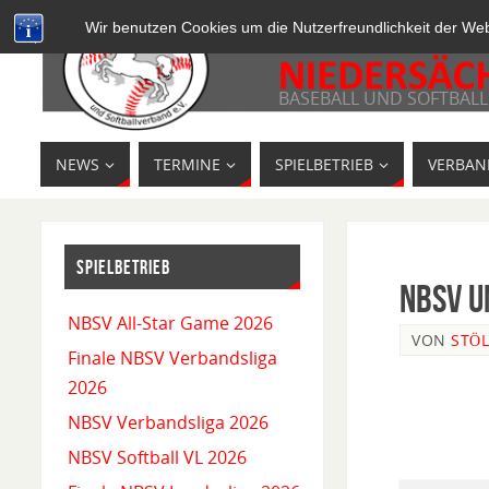
Wir benutzen Cookies um die Nutzerfreundlichkeit der We
BASEBALL UND SOFTBALL
NEWS
TERMINE
SPIELBETRIEB
VERBAN
SPIELBETRIEB
NBSV U
NBSV All-Star Game 2026
VON
STÖL
Finale NBSV Verbandsliga
2026
NBSV Verbandsliga 2026
NBSV Softball VL 2026