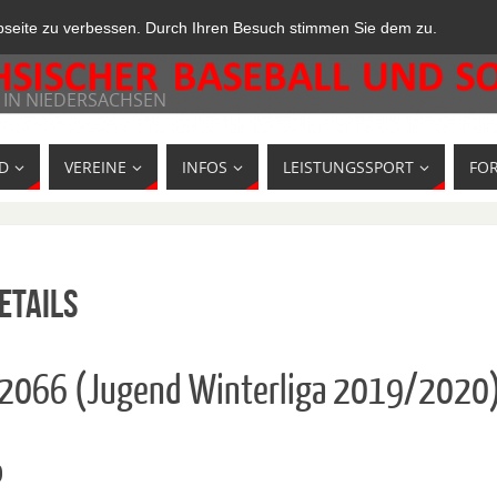
bseite zu verbessen. Durch Ihren Besuch stimmen Sie dem zu.
 IN NIEDERSACHSEN
D
VEREINE
INFOS
LEISTUNGSSPORT
FO
etails
42066 (Jugend Winterliga 2019/2020
o