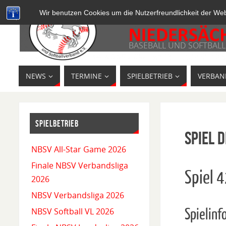
Wir benutzen Cookies um die Nutzerfreundlichkeit der We
BASEBALL UND SOFTBALL
NEWS
TERMINE
SPIELBETRIEB
VERBAN
SPIELBETRIEB
Spiel D
NBSV All-Star Game 2026
Finale NBSV Verbandsliga
Spiel 
2026
NBSV Verbandsliga 2026
Spielinf
NBSV Softball VL 2026