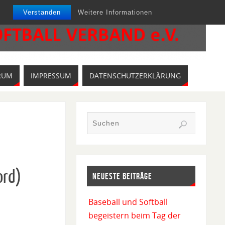
Verstanden
Weitere Informationen
RUM
IMPRESSUM
DATENSCHUTZERKLÄRUNG
ord)
NEUESTE BEITRÄGE
Baseball und Softball
begeistern beim Tag der