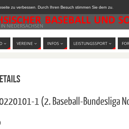
bseite zu verbessen. Durch Ihren Besuch stimmen Sie dem zu.
 IN NIEDERSACHSEN
D
VEREINE
INFOS
LEISTUNGSSPORT
FO
etails
10220101-1 (2. Baseball-Bundesliga N
o