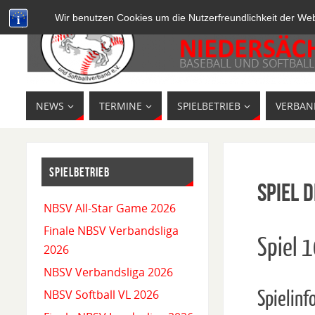
Wir benutzen Cookies um die Nutzerfreundlichkeit der We
BASEBALL UND SOFTBALL
NEWS
TERMINE
SPIELBETRIEB
VERBAN
SPIELBETRIEB
Spiel D
NBSV All-Star Game 2026
Finale NBSV Verbandsliga
Spiel 
2026
NBSV Verbandsliga 2026
Spielinf
NBSV Softball VL 2026