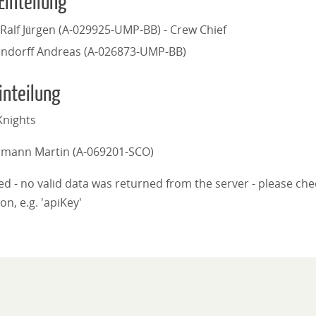
Einteilung
 Ralf Jürgen (A-029925-UMP-BB) - Crew Chief
endorff Andreas (A-026873-UMP-BB)
inteilung
nights
mann Martin (A-069201-SCO)
iled - no valid data was returned from the server - please ch
on, e.g. 'apiKey'