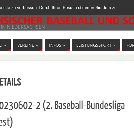
bseite zu verbessen. Durch Ihren Besuch stimmen Sie dem zu.
 IN NIEDERSACHSEN
D
VEREINE
INFOS
LEISTUNGSSPORT
FO
etails
10230602-2 (2. Baseball-Bundesliga
est)