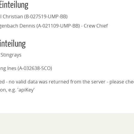
Einteilung
l Christian (B-027519-UMP-BB)
genbach Dennis (A-021109-UMP-BB) - Crew Chief
inteilung
Stingrays
ng Ines (A-032638-SCO)
iled - no valid data was returned from the server - please ch
on, e.g. 'apiKey'