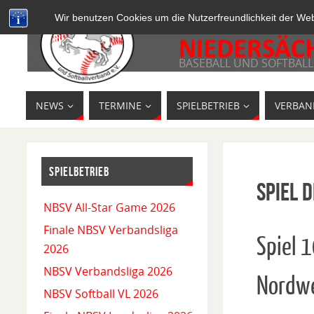
Wir benutzen Cookies um die Nutzerfreundlichkeit der We
BASEBALL UND SOFTBALL
NEWS
TERMINE
SPIELBETRIEB
VERBAN
SPIELBETRIEB
Spiel D
NBSV All-Star Game 2026
Finale NBSV Verbandsliga
Spiel 
2026
NBSV Verbandsliga 2026
Nordw
NBSV Softball VL 2026