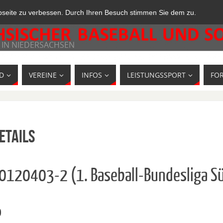
bseite zu verbessen. Durch Ihren Besuch stimmen Sie dem zu.
 IN NIEDERSACHSEN
D
VEREINE
INFOS
LEISTUNGSSPORT
FO
etails
10120403-2 (1. Baseball-Bundesliga S
o