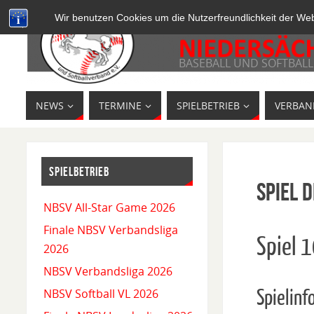
Wir benutzen Cookies um die Nutzerfreundlichkeit der We
BASEBALL UND SOFTBALL
NEWS
TERMINE
SPIELBETRIEB
VERBAN
SPIELBETRIEB
Spiel D
NBSV All-Star Game 2026
Finale NBSV Verbandsliga
Spiel 
2026
NBSV Verbandsliga 2026
Spielinf
NBSV Softball VL 2026