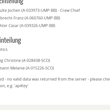
Einteilung
ulte Jochen (A-033973-UMP-BB) - Crew Chief
brecht Franz (A-060760-UMP-BB)
hter Cäsar (A-039326-UMP-BB)
inteilung
etics
vig Christine (A-028438-SCO)
mann Melanie (A-015226-SCO)
iled - no valid data was returned from the server - please ch
on, e.g. 'apiKey'