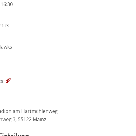
 16:30
etics
Hawks
ts:
tadion am Hartmühlenweg
nweg 3, 55122 Mainz