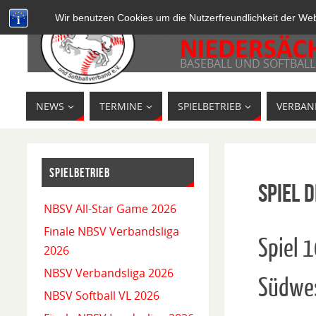
Wir benutzen Cookies um die Nutzerfreundlichkeit der We
BASEBALL UND SOFTBALL
NEWS
TERMINE
SPIELBETRIEB
VERBAN
SPIELBETRIEB
Spiel D
NBSV All-Star Game 2026
Finale NBSV Verbandsliga
Spiel 
2026
NBSV Verbandsliga 2026
Südwe
NBSV Softball VL 2026