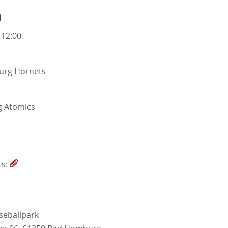
o
 12:00
rg Hornets
 Atomics
ts:
seballpark