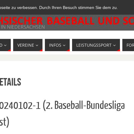
bseite zu verbessen. Durch Ihren Besuch stimmen Sie dem zu.
 IN NIEDERSACHSEN
D
VEREINE
INFOS
LEISTUNGSSPORT
FO
etails
10240102-1 (2. Baseball-Bundesliga
st)