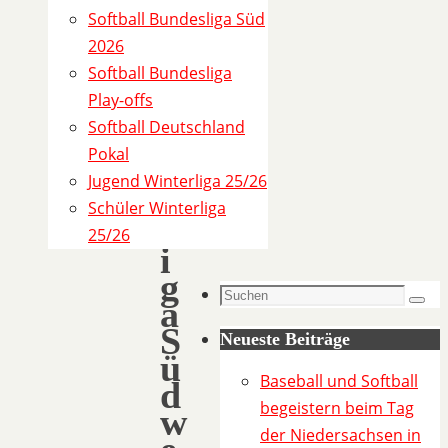
l
Softball Bundesliga Süd
-
2026
B
Softball Bundesliga
u
Play-offs
n
Softball Deutschland
d
Pokal
e
Jugend Winterliga 25/26
s
Schüler Winterliga
l
25/26
i
g
Suchen
a
Such
nach:
S
Neueste Beiträge
ü
Baseball und Softball
d
begeistern beim Tag
w
der Niedersachsen in