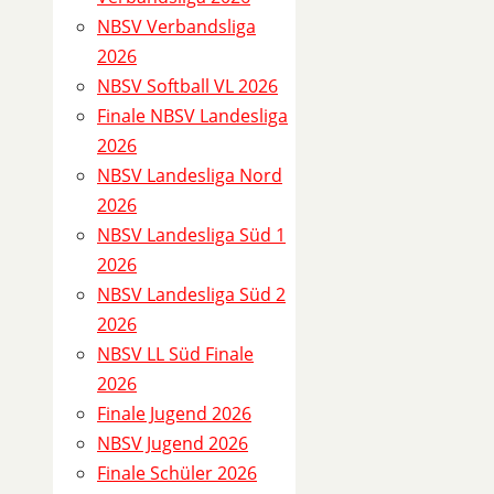
D
NBSV Verbandsliga
e
2026
t
NBSV Softball VL 2026
a
Finale NBSV Landesliga
i
2026
l
NBSV Landesliga Nord
s
2026
NBSV Landesliga Süd 1
S
2026
p
NBSV Landesliga Süd 2
i
2026
e
NBSV LL Süd Finale
l
2026
1
Finale Jugend 2026
0
NBSV Jugend 2026
2
Finale Schüler 2026