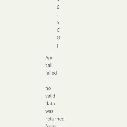
6
-
S
C
O
)
Api
call
failed
-
no
valid
data
was
returned
from