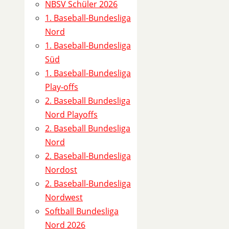
4
NBSV Schüler 2026
0
1. Baseball-Bundesliga
7
Nord
0
1. Baseball-Bundesliga
4
Süd
-
1. Baseball-Bundesliga
1
Play-offs
(
2. Baseball Bundesliga
2
Nord Playoffs
.
2. Baseball Bundesliga
B
Nord
a
2. Baseball-Bundesliga
s
Nordost
e
2. Baseball-Bundesliga
b
Nordwest
a
Softball Bundesliga
l
Nord 2026