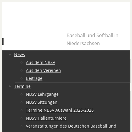
Baseball und Softball in
Niedersachsen
Zum
News
Inhalt
Aus dem NBSV
springen
Aus den Vereinen
Beiträge
Termine
NBSV Lehrgänge
NBSV Sitzungen
Termine NBSV Auswahl 2025-2026
NBSV Hallenturniere
Veranstaltungen des Deutschen Baseball und