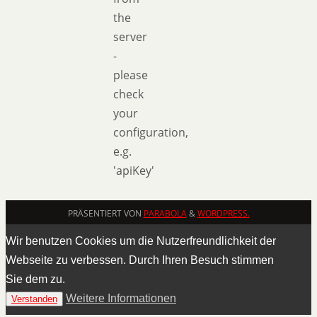
the
server
-
please
check
your
configuration,
e.g.
'apiKey'
PRÄSENTIERT VON
PARABOLA
&
WORDPRESS.
Wir benutzen Cookies um die Nutzerfreundlichkeit der
Webseite zu verbessen. Durch Ihren Besuch stimmen
Sie dem zu.
Weitere Informationen
Verstanden