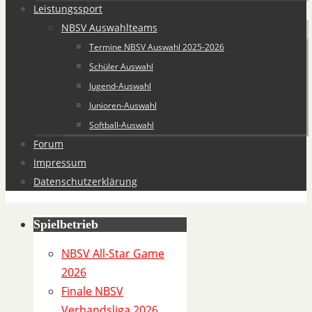
Leistungssport
NBSV Auswahlteams
Termine NBSV Auswahl 2025-2026
Schüler Auswahl
Jugend-Auswahl
Junioren-Auswahl
Softball-Auswahl
Forum
Impressum
Datenschutzerklärung
Spielbetrieb
S
p
NBSV All-Star Game
i
2026
e
Finale NBSV
l
Verbandsliga 2026