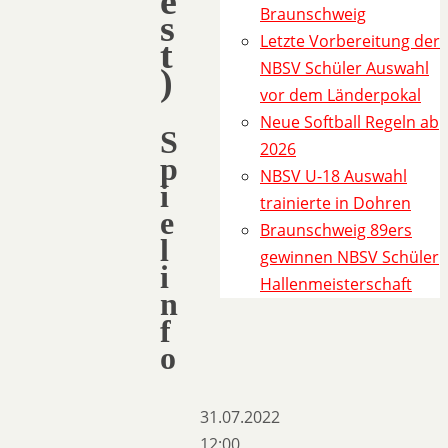
e
Braunschweig
s
Letzte Vorbereitung der
t
NBSV Schüler Auswahl
)
vor dem Länderpokal
Neue Softball Regeln ab
S
2026
p
NBSV U-18 Auswahl
i
trainierte in Dohren
e
Braunschweig 89ers
l
gewinnen NBSV Schüler
i
Hallenmeisterschaft
n
f
o
31.07.2022
12:00