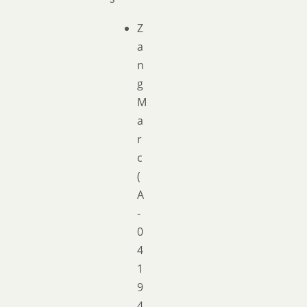
Z
a
n
g
M
a
r
c
(
A
-
0
4
1
9
4