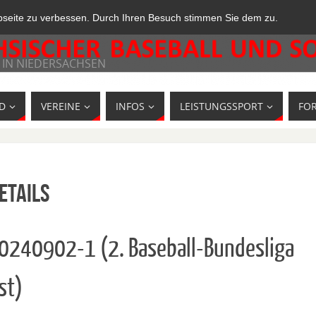
bseite zu verbessen. Durch Ihren Besuch stimmen Sie dem zu.
 IN NIEDERSACHSEN
D
VEREINE
INFOS
LEISTUNGSSPORT
FO
etails
10240902-1 (2. Baseball-Bundesliga
st)