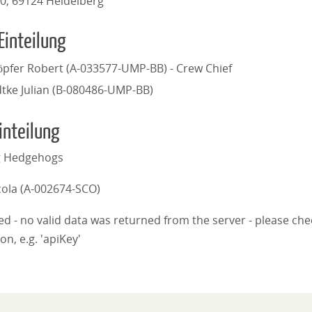
0, 69124 Heidelberg
Einteilung
öpfer Robert (A-033577-UMP-BB) - Crew Chief
dtke Julian (B-080486-UMP-BB)
inteilung
g Hedgehogs
cola (A-002674-SCO)
iled - no valid data was returned from the server - please ch
on, e.g. 'apiKey'