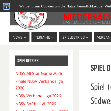
Wir benutzen Cookies um die Nutzerfreundlichkeit der We
BASEBALL UND SOFTBALL
NEWS
TERMINE
SPIELBETRIEB
VERBAN
SPIELBETRIEB
Spiel D
NBSV All-Star Game 2026
Finale NBSV Verbandsliga
Spiel 
2026
NBSV Verbandsliga 2026
Südwe
NBSV Softball VL 2026