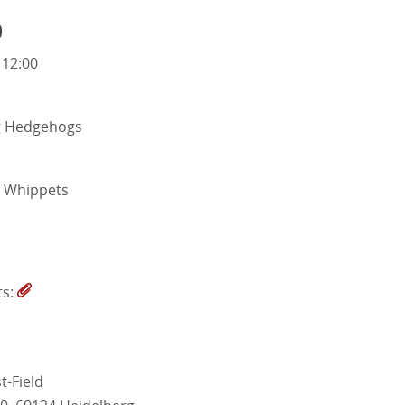
o
 12:00
g Hedgehogs
 Whippets
ts:
t-Field