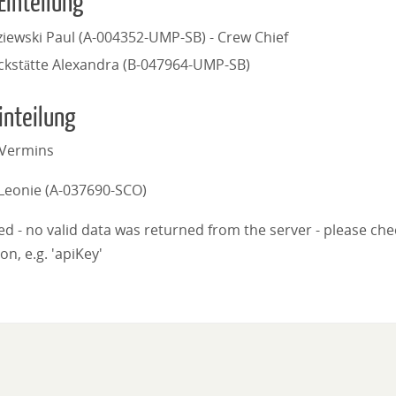
Einteilung
ziewski Paul (A-004352-UMP-SB) - Crew Chief
ckstätte Alexandra (B-047964-UMP-SB)
inteilung
 Vermins
Leonie (A-037690-SCO)
iled - no valid data was returned from the server - please ch
on, e.g. 'apiKey'