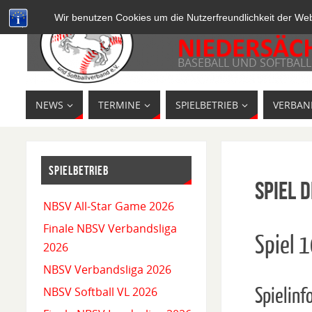
Wir benutzen Cookies um die Nutzerfreundlichkeit der We
BASEBALL UND SOFTBALL
NEWS
TERMINE
SPIELBETRIEB
VERBAN
SPIELBETRIEB
Spiel D
NBSV All-Star Game 2026
Finale NBSV Verbandsliga
Spiel 
2026
NBSV Verbandsliga 2026
Spielinf
NBSV Softball VL 2026