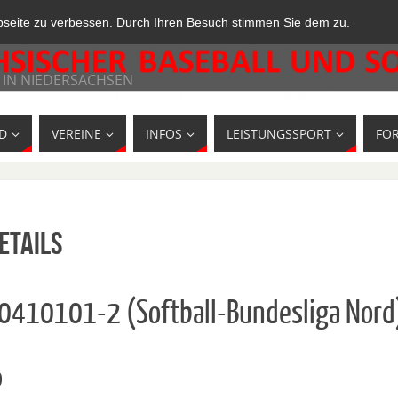
bseite zu verbessen. Durch Ihren Besuch stimmen Sie dem zu.
 IN NIEDERSACHSEN
D
VEREINE
INFOS
LEISTUNGSSPORT
FO
etails
10410101-2 (Softball-Bundesliga Nord
o