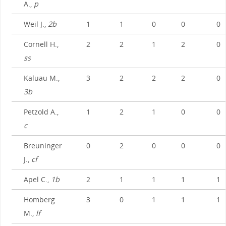
A.,
p
Weil J.,
2b
1
1
0
0
0
Cornell H.,
2
2
1
2
0
ss
Kaluau M.,
3
2
2
2
0
3b
Petzold A.,
1
2
1
0
0
c
Breuninger
0
2
0
0
0
J.,
cf
Apel C.,
1b
2
1
1
1
1
Homberg
3
0
1
1
1
M.,
lf