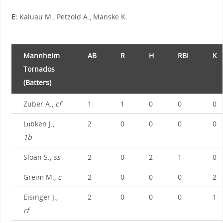
E:
Kaluau M., Petzold A., Manske K.
Mannheim
AB
R
H
RBI
K
Tornados
(Batters)
Zuber A.,
cf
1
1
0
0
0
Lübken J.,
2
0
0
0
0
1b
Sloan S.,
ss
2
0
2
1
0
Greim M.,
c
2
0
0
0
2
Eisinger J.,
2
0
0
0
1
rf