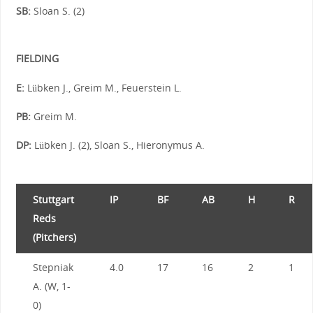
SB:
Sloan S. (2)
FIELDING
E:
Lübken J., Greim M., Feuerstein L.
PB:
Greim M.
DP:
Lübken J. (2), Sloan S., Hieronymus A.
Stuttgart
IP
BF
AB
H
R
Reds
(Pitchers)
Stepniak
4.0
17
16
2
1
A. (W, 1-
0)