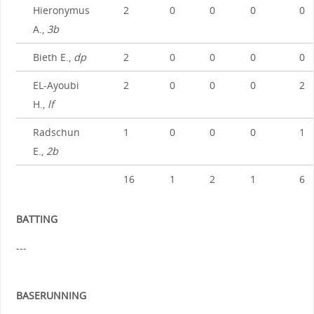
Hieronymus
2
0
0
0
0
A.,
3b
Bieth E.,
dp
2
0
0
0
0
EL-Ayoubi
2
0
0
0
2
H.,
lf
Radschun
1
0
0
0
1
E.,
2b
16
1
2
1
6
BATTING
---
BASERUNNING