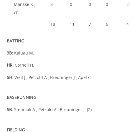
Manske K.,
3
0
0
0
2
rf
18
11
7
6
4
BATTING
3B:
Kaluau M.
HR:
Cornell H.
SH:
Weil J., Petzold A., Breuninger J., Apel C.
BASERUNNING
SB:
Stepniak A., Petzold A., Breuninger J. (2)
FIELDING