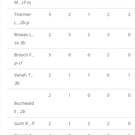
M.,
cf
-
ss
Thürmer
3
2
1
2
2
L.,
2b
-
p
Biswas L.,
2
3
2
3
0
ss
-
3b
Brosch F.,
3
0
0
2
0
p
-
cf
Vanah T.,
2
1
1
0
1
3b
2
1
0
0
0
Buchwald
E.,
2b
Guth R.,
lf
2
1
2
2
0