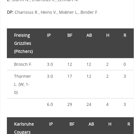
DP:
Charisius R., Heins V., Mößner L., Binder F.
Freising
IP
BF
AB
H
R
Grizzlies
(Pitchers)
Brosch F.
3.0
12
12
2
0
Thürmer
3.0
17
12
2
3
L. (W, 1-
0)
6.0
29
24
4
3
Karlsruhe
IP
BF
AB
H
R
Cougars