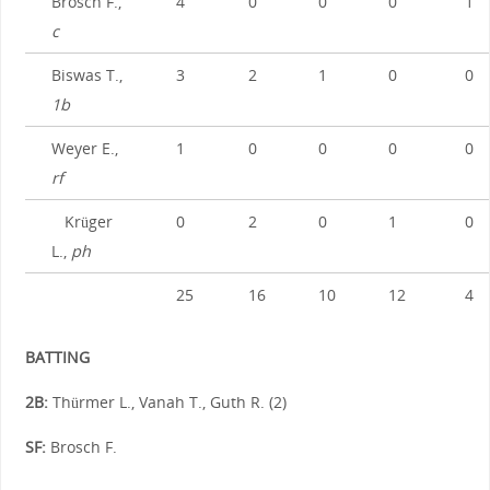
Brosch F.,
4
0
0
0
1
c
Biswas T.,
3
2
1
0
0
1b
Weyer E.,
1
0
0
0
0
rf
Krüger
0
2
0
1
0
L.,
ph
25
16
10
12
4
BATTING
2B:
Thürmer L., Vanah T., Guth R. (2)
SF:
Brosch F.