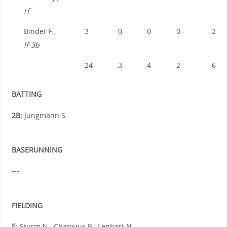
rf
Binder F.,
3
0
0
0
2
lf
-
3b
24
3
4
2
6
BATTING
2B:
Jungmann S.
BASERUNNING
---
FIELDING
E:
Sturm N., Charisius R., Lenhart N.