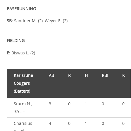
BASERUNNING
SB:
Sandner M. (2), Weyer E. (2)
FIELDING
E:
Biswas L. (2)
Karlsruhe
AB
R
H
RBI
K
Cougars
(Batters)
Sturm N.,
3
0
1
0
0
3b
-
ss
Charisius
4
0
1
0
0