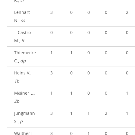
R.,
cf
Lenhart
3
0
0
0
2
N.,
ss
Castro
0
0
0
0
0
M.,
lf
Thiemecke
1
1
0
0
0
C.,
dp
Heins V.,
3
0
0
0
0
1b
Mößner L.,
1
1
0
0
1
2b
Jungmann
3
1
1
2
1
S.,
p
Walther J.,
3
0
1
0
0