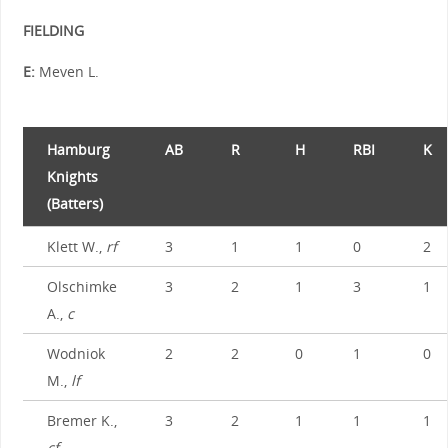
FIELDING
E:
Meven L.
Hamburg
AB
R
H
RBI
K
Knights
(Batters)
Klett W.,
rf
3
1
1
0
2
Olschimke
3
2
1
3
1
A.,
c
Wodniok
2
2
0
1
0
M.,
lf
Bremer K.,
3
2
1
1
1
cf