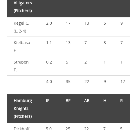
Alligators
(Pitchers)
Kegel C.
2.0
17
13
5
9
(L, 2-4)
Kielbasa
1.1
13
7
3
7
E.
Strüben
0.2
5
2
1
1
T.
4.0
35
22
9
17
Hamburg
IP
BF
AB
H
R
Knights
(Pitchers)
Dickhoff
5.0
25
22
7
5