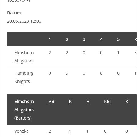
Datum
20.05.2023 12:00
1
2
3
4
5
R
Elmshorn
2
2
0
0
1
5
Alligators
Hamburg
0
9
0
8
0
1
Knights
Elmshorn
AB
R
H
RBI
K
Alligators
(Batters)
Venzke
2
1
1
0
0