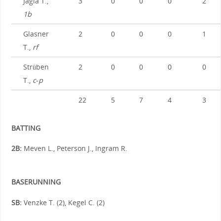
Jagla T.,
3
0
0
0
2
1b
Glasner
2
0
0
0
1
T.,
rf
Strüben
2
0
0
0
0
T.,
c
-
p
22
5
7
4
3
BATTING
2B:
Meven L., Peterson J., Ingram R.
BASERUNNING
SB:
Venzke T. (2), Kegel C. (2)