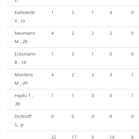
Kalkowski
1
3
1
4
0
V.,
ss
Neumann
4
2
2
2
0
M.,
2b
Ecksmann
1
2
1
0
0
B.,
1b
Montens
4
2
2
3
1
M.,
dh
Hajdu T.,
1
1
0
0
1
3b
Dickhoff
0
0
0
0
0
S.,
p
22
17
9
14
6