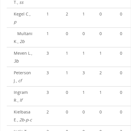
T.,
ss
Kegel C.,
1
2
1
0
0
p
Multani
1
0
0
0
0
K.,
2b
Meven L.,
3
1
1
1
0
3b
Peterson
3
1
3
2
0
J.,
cf
Ingram
3
0
1
1
0
R.,
lf
Kielbasa
2
0
0
0
0
E.,
2b
-
p
-
c