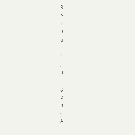
R
e
x
R
a
l
f
J
ü
r
g
e
n
(
A
-