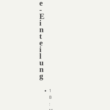
e
-
E
i
n
t
e
i
l
u
n
g
1
B
: