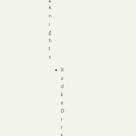
K
n
i
g
h
t
s
R
a
d
k
e
D
i
r
k