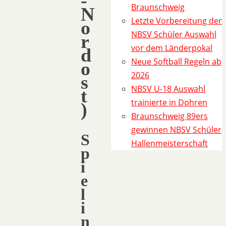
-
Braunschweig
N
Letzte Vorbereitung der
o
NBSV Schüler Auswahl
r
vor dem Länderpokal
d
Neue Softball Regeln ab
o
2026
s
NBSV U-18 Auswahl
t
trainierte in Dohren
)
Braunschweig 89ers
gewinnen NBSV Schüler
S
Hallenmeisterschaft
p
i
e
l
i
n