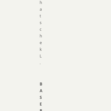
h
a
t
s
c
h
e
k
L
.
B
A
S
E
R