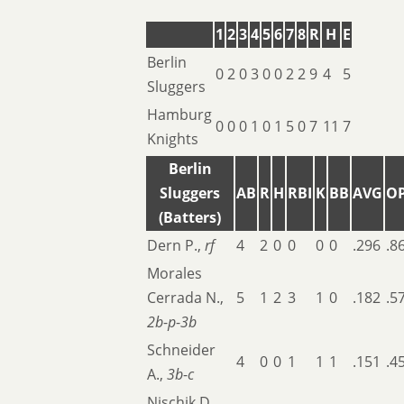
1
2
3
4
5
6
7
8
R
H
E
Berlin
0
2
0
3
0
0
2
2
9
4
5
Sluggers
Hamburg
0
0
0
1
0
1
5
0
7
11
7
Knights
Berlin
Sluggers
AB
R
H
RBI
K
BB
AVG
O
(Batters)
Dern P.,
rf
4
2
0
0
0
0
.296
.8
Morales
Cerrada N.,
5
1
2
3
1
0
.182
.5
2b
-
p
-
3b
Schneider
4
0
0
1
1
1
.151
.4
A.,
3b
-
c
Nischik D.,