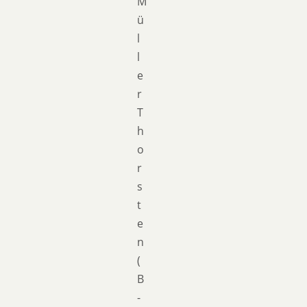
M
ü
l
l
e
r
T
h
o
r
s
t
e
n
(
B
-