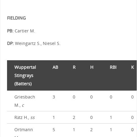
FIELDING
PB:
Cartier M.
DP:
Weingartz S., Niesel S.
Wuppertal
AB
R
H
RBI
K
Stingrays
(Batters)
Griesbach
3
0
0
0
0
M.,
c
Rätz H.,
ss
1
2
0
1
0
Ortmann
5
1
2
1
0