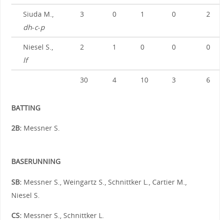
Siuda M.,
3
0
1
0
2
dh
-
c
-
p
Niesel S.,
2
1
0
0
0
lf
30
4
10
3
6
BATTING
2B:
Messner S.
BASERUNNING
SB:
Messner S., Weingartz S., Schnittker L., Cartier M.,
Niesel S.
CS:
Messner S., Schnittker L.