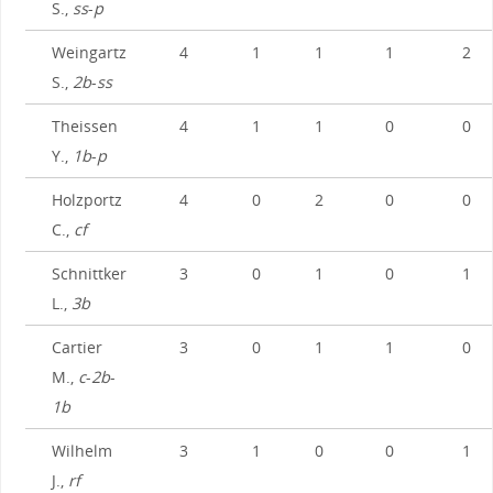
S.,
ss
-
p
Weingartz
4
1
1
1
2
S.,
2b
-
ss
Theissen
4
1
1
0
0
Y.,
1b
-
p
Holzportz
4
0
2
0
0
C.,
cf
Schnittker
3
0
1
0
1
L.,
3b
Cartier
3
0
1
1
0
M.,
c
-
2b
-
1b
Wilhelm
3
1
0
0
1
J.,
rf