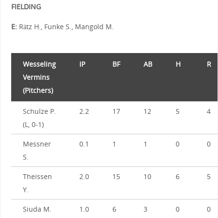
FIELDING
E:
Rätz H., Funke S., Mangold M.
Wesseling
IP
BF
AB
H
R
Vermins
(Pitchers)
Schulze P.
2.2
17
12
5
4
(L, 0-1)
Messner
0.1
1
1
0
0
S.
Theissen
2.0
15
10
6
5
Y.
Siuda M.
1.0
6
3
0
0