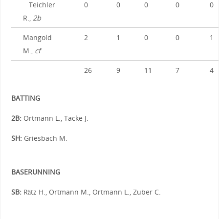
Teichler
0
0
0
0
0
R.,
2b
Mangold
2
1
0
0
1
M.,
cf
26
9
11
7
4
BATTING
2B:
Ortmann L., Tacke J.
SH:
Griesbach M.
BASERUNNING
SB:
Rätz H., Ortmann M., Ortmann L., Zuber C.