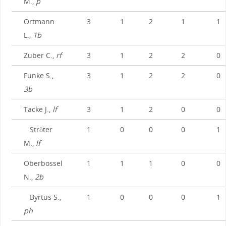
M.,
p
Ortmann
3
1
2
1
1
L.,
1b
Zuber C.,
rf
3
1
2
2
0
Funke S.,
3
1
2
2
0
3b
Tacke J.,
lf
3
1
2
0
0
Ströter
1
0
0
0
1
M.,
lf
Oberbossel
1
1
1
0
0
N.,
2b
Byrtus S.,
1
0
0
0
1
ph