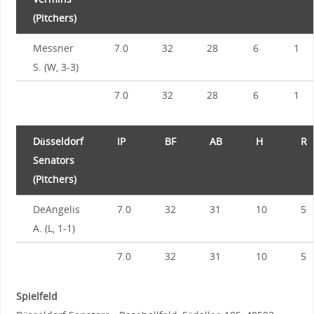
(Pitchers)
Messner
7.0
32
28
6
1
S. (W, 3-3)
7.0
32
28
6
1
Düsseldorf
IP
BF
AB
H
R
Senators
(Pitchers)
DeAngelis
7.0
32
31
10
5
A. (L, 1-1)
7.0
32
31
10
5
Spielfeld