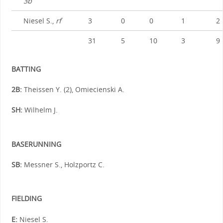
3b
Niesel S.,
rf
3
0
0
1
2
31
5
10
3
9
BATTING
2B:
Theissen Y. (2), Omiecienski A.
SH:
Wilhelm J.
BASERUNNING
SB:
Messner S., Holzportz C.
FIELDING
E:
Niesel S.