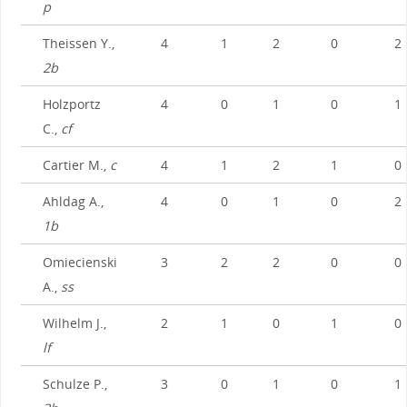
p
Theissen Y.,
4
1
2
0
2
2b
Holzportz
4
0
1
0
1
C.,
cf
Cartier M.,
c
4
1
2
1
0
Ahldag A.,
4
0
1
0
2
1b
Omiecienski
3
2
2
0
0
A.,
ss
Wilhelm J.,
2
1
0
1
0
lf
Schulze P.,
3
0
1
0
1