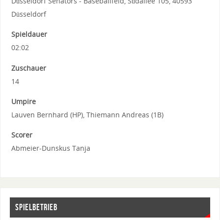
Düsseldorf Senators - Baseballfeld, Südallee 105, 40593
Düsseldorf
Spieldauer
02:02
Zuschauer
14
Umpire
Lauven Bernhard (HP), Thiemann Andreas (1B)
Scorer
Abmeier-Dunskus Tanja
SPIELBETRIEB