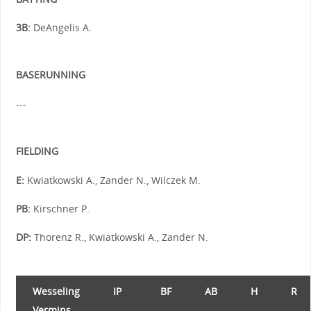
3B:
DeAngelis A.
BASERUNNING
---
FIELDING
E:
Kwiatkowski A., Zander N., Wilczek M.
PB:
Kirschner P.
DP:
Thorenz R., Kwiatkowski A., Zander N.
Wesseling
IP
BF
AB
H
R
Vermins