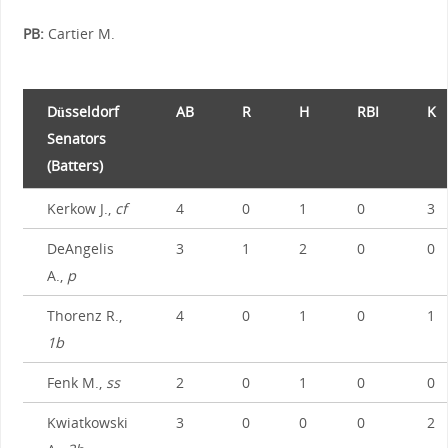
PB:
Cartier M.
Düsseldorf
AB
R
H
RBI
K
Senators
(Batters)
Kerkow J.,
cf
4
0
1
0
3
DeAngelis
3
1
2
0
0
A.,
p
Thorenz R.,
4
0
1
0
1
1b
Fenk M.,
ss
2
0
1
0
0
Kwiatkowski
3
0
0
0
2