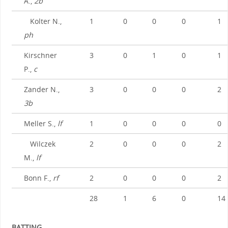
A.,
2b
Kolter N.,
1
0
0
0
1
ph
Kirschner
3
0
1
0
1
P.,
c
Zander N.,
3
0
0
0
2
3b
Meller S.,
lf
1
0
0
0
0
Wilczek
2
0
0
0
2
M.,
lf
Bonn F.,
rf
2
0
0
0
2
28
1
6
0
14
BATTING