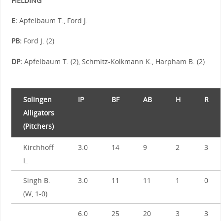
FIELDING
E:
Apfelbaum T., Ford J.
PB:
Ford J. (2)
DP:
Apfelbaum T. (2), Schmitz-Kolkmann K., Harpham B. (2)
Solingen
IP
BF
AB
H
R
Alligators
(Pitchers)
Kirchhoff
3.0
14
9
2
3
L.
Singh B.
3.0
11
11
1
0
(W, 1-0)
6.0
25
20
3
3