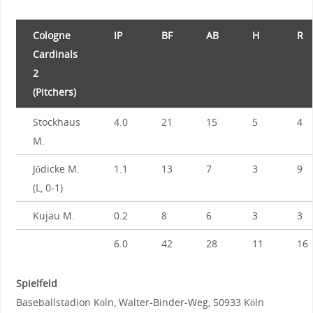
Cologne
IP
BF
AB
H
R
Cardinals
2
(Pitchers)
Stockhaus
4.0
21
15
5
4
M.
Jödicke M.
1.1
13
7
3
9
(L, 0-1)
Kujau M.
0.2
8
6
3
3
6.0
42
28
11
16
Spielfeld
Baseballstadion Köln, Walter-Binder-Weg, 50933 Köln