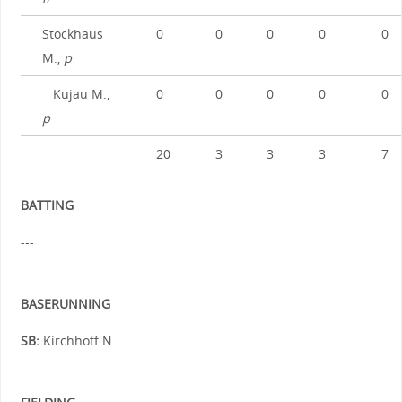
Stockhaus
0
0
0
0
0
M.,
p
Kujau M.,
0
0
0
0
0
p
20
3
3
3
7
BATTING
---
BASERUNNING
SB:
Kirchhoff N.