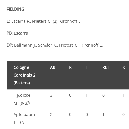
FIELDING
E:
Escarra F., Frieters C. (2), Kirchhoff L.
PB:
Escarra F.
DP:
Ballmann J., Schäfer K., Frieters C., Kirchhoff L.
Cologne
AB
R
H
RBI
K
Cardinals 2
(Batters)
Jödicke
3
0
1
0
1
M.,
p
-
dh
Apfelbaum
2
0
0
1
0
T.,
1b