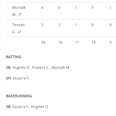
Michalk
4
0
1
3
1
M.,
lf
Tensen
3
2
1
0
0
G.,
cf
28
16
11
14
3
BATTING
2B:
Hughes D., Frieters C., Michalk M.
SH:
Escarra F.
BASERUNNING
SB:
Escarra F., Hughes D.