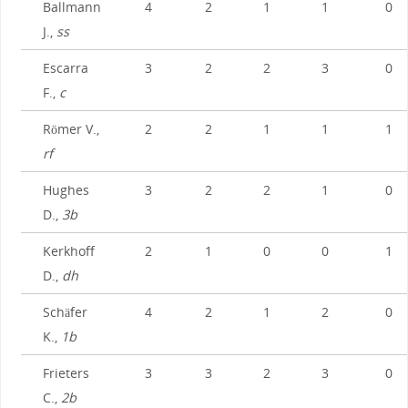
Ballmann
4
2
1
1
0
J.,
ss
Escarra
3
2
2
3
0
F.,
c
Römer V.,
2
2
1
1
1
rf
Hughes
3
2
2
1
0
D.,
3b
Kerkhoff
2
1
0
0
1
D.,
dh
Schäfer
4
2
1
2
0
K.,
1b
Frieters
3
3
2
3
0
C.,
2b