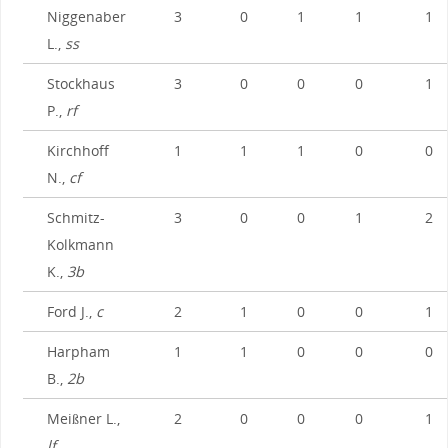
Niggenaber
3
0
1
1
1
L.,
ss
Stockhaus
3
0
0
0
1
P.,
rf
Kirchhoff
1
1
1
0
0
N.,
cf
Schmitz-
3
0
0
1
2
Kolkmann
K.,
3b
Ford J.,
c
2
1
0
0
1
Harpham
1
1
0
0
0
B.,
2b
Meißner L.,
2
0
0
0
1
lf