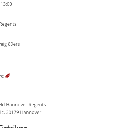
 13:00
Regents
eig 89ers
ts:
eld Hannover Regents
4c, 30179 Hannover