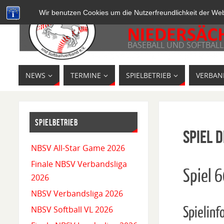
Wir benutzen Cookies um die Nutzerfreundlichkeit der We
BASEBALL UND SOFTBALL
NEWS
TERMINE
SPIELBETRIEB
VERBAN
SPIELBETRIEB
Spiel D
NBSV All-Star Game 2026
Finale NBSV Verbandsliga
Spiel 
2026
NBSV Verbandsliga 2026
Spielinf
NBSV Softball VL 2026