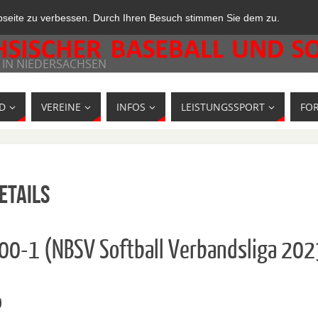
bseite zu verbessen. Durch Ihren Besuch stimmen Sie dem zu.
 IN NIEDERSACHSEN
D
VEREINE
INFOS
LEISTUNGSSPORT
FO
etails
600-1 (NBSV Softball Verbandsliga 202
o