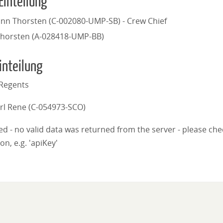
Einteilung
n Thorsten (C-002080-UMP-SB) - Crew Chief
Thorsten (A-028418-UMP-BB)
inteilung
Regents
rl Rene (C-054973-SCO)
iled - no valid data was returned from the server - please ch
on, e.g. 'apiKey'