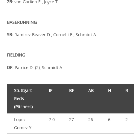
2B:
von Garßen E., Joyce T.
BASERUNNING
SB:
Ramirez Beaver D., Cornelli E., Schmidt A.
FIELDING
DP:
Patrice D. (2), Schmidt A.
Stuttgart
IP
BF
AB
H
R
Reds
(Pitchers)
Lopez
7.0
27
26
6
2
Gomez Y.