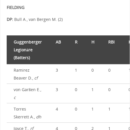
FIELDING
DP:
Bull A., van Bergen M. (2)
Guggenberger
AB
R
H
RBI
Legionäre
(Batters)
Ramirez
3
1
0
0
Beaver D.,
cf
von Garßen E.,
3
0
1
0
c
Torres
4
0
1
1
Skerrett A.,
dh
Joyce T.,
rf
4
0
2
1