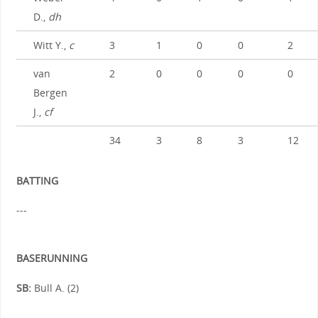
D.,
dh
Witt Y.,
c
3
1
0
0
2
van
2
0
0
0
0
Bergen
J.,
cf
34
3
8
3
12
BATTING
---
BASERUNNING
SB:
Bull A. (2)