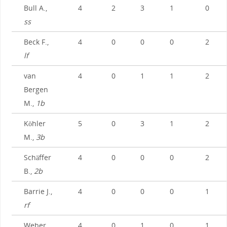
Bull A.,
4
2
3
1
0
ss
Beck F.,
4
0
0
0
2
lf
van
4
0
1
1
2
Bergen
M.,
1b
Köhler
5
0
3
1
2
M.,
3b
Schäffer
4
0
0
0
2
B.,
2b
Barrie J.,
4
0
0
0
1
rf
Weber
4
0
1
0
1