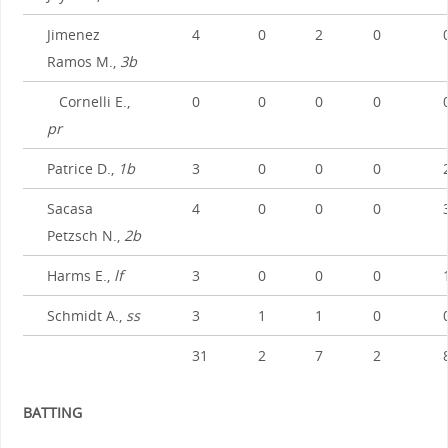
Jimenez
4
0
2
0
Ramos M.,
3b
Cornelli E.,
0
0
0
0
pr
Patrice D.,
1b
3
0
0
0
Sacasa
4
0
0
0
Petzsch N.,
2b
Harms E.,
lf
3
0
0
0
Schmidt A.,
ss
3
1
1
0
31
2
7
2
BATTING