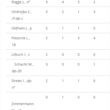
Rogge J.,
cf
3
4
3
2
Ondrejka S.,
3
2
1
3
rf
-
dp
-
c
Oldham J.,
p
5
1
1
0
Potocnik L.,
5
1
3
4
1b
Lilburn I.,
c
2
0
0
0
Schacht M.,
3
0
0
1
dp
-
2b
Drews I.,
dp
-
2
1
1
0
rf
0
1
0
0
Zimmermann