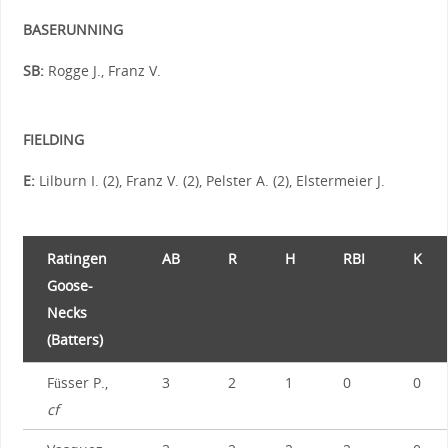
BASERUNNING
SB:
Rogge J., Franz V.
FIELDING
E:
Lilburn I. (2), Franz V. (2), Pelster A. (2), Elstermeier J.
Ratingen
AB
R
H
RBI
K
Goose-
Necks
(Batters)
Füsser P.,
3
2
1
0
0
cf