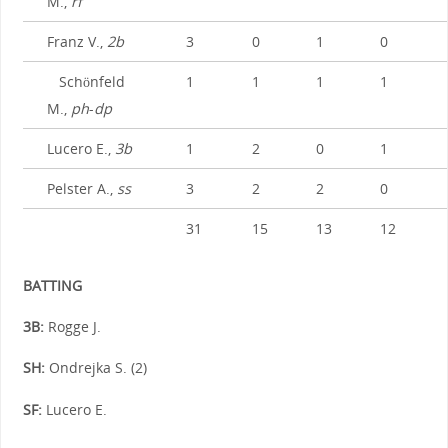
M.,
rf
Franz V.,
2b
3
0
1
0
Schönfeld
1
1
1
1
M.,
ph
-
dp
Lucero E.,
3b
1
2
0
1
Pelster A.,
ss
3
2
2
0
31
15
13
12
BATTING
3B:
Rogge J.
SH:
Ondrejka S. (2)
SF:
Lucero E.