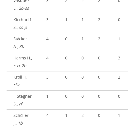
Vasquez
3
2
2
2
0
L.,
2b
-
ss
Kirchhoff
3
1
1
2
0
S.,
ss
-
p
Stöcker
4
0
1
2
1
A.,
3b
Harms H.,
4
0
0
0
3
c
-
rf
-
2b
Kroll H.,
3
0
0
0
2
rf
-
c
Stegner
1
0
0
0
0
S.,
rf
Schöller
4
1
2
0
1
J.,
1b