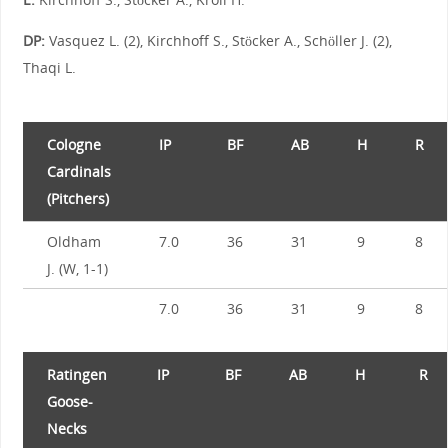
DP:
Vasquez L. (2), Kirchhoff S., Stöcker A., Schöller J. (2),
Thaqi L.
Cologne
IP
BF
AB
H
R
Cardinals
(Pitchers)
Oldham
7.0
36
31
9
8
J. (W, 1-1)
7.0
36
31
9
8
Ratingen
IP
BF
AB
H
R
Goose-
Necks