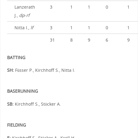
Lanzerath
3
1
1
0
1
J.,
dp
-
rf
Nitta I.,
lf
3
1
1
0
1
31
8
9
6
9
BATTING
SH:
Füsser P., Kirchhoff S., Nitta I.
BASERUNNING
SB:
Kirchhoff S., Stöcker A.
FIELDING
E:
Kirchhoff S., Stöcker A., Kroll H.