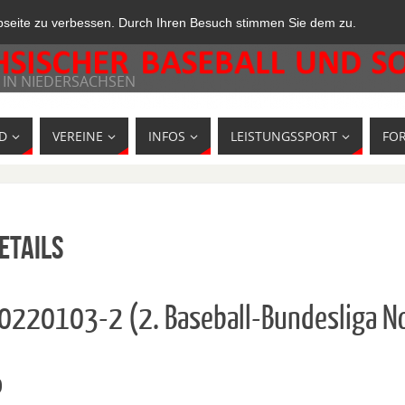
bseite zu verbessen. Durch Ihren Besuch stimmen Sie dem zu.
 IN NIEDERSACHSEN
D
VEREINE
INFOS
LEISTUNGSSPORT
FO
etails
10220103-2 (2. Baseball-Bundesliga N
o