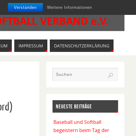
Verstanden
Weitere Informationen
RUM
IMPRESSUM
DATENSCHUTZERKLÄRUNG
ord)
NEUESTE BEITRÄGE
Baseball und Softball
begeistern beim Tag der