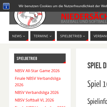
Wir benutzen Cookies um die Nutzerfreundlichkeit der We
BASEBALL UND SOFTBALL
NEWS
TERMINE
SPIELBETRIEB
VERBAN
SPIELBETRIEB
Spiel D
NBSV All-Star Game 2026
Finale NBSV Verbandsliga
Spiel 
2026
NBSV Verbandsliga 2026
Spielinf
NBSV Softball VL 2026