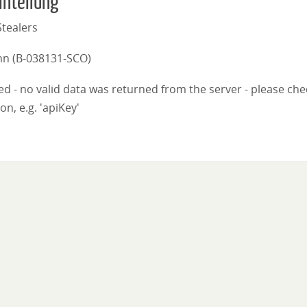
inteilung
tealers
nn (B-038131-SCO)
iled - no valid data was returned from the server - please ch
on, e.g. 'apiKey'