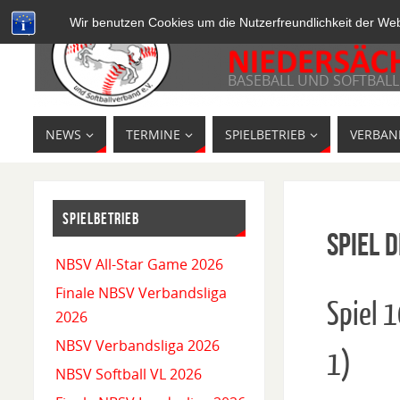
Wir benutzen Cookies um die Nutzerfreundlichkeit der We
BASEBALL UND SOFTBALL
NEWS
TERMINE
SPIELBETRIEB
VERBAN
SPIELBETRIEB
Spiel D
NBSV All-Star Game 2026
Finale NBSV Verbandsliga
Spiel 
2026
NBSV Verbandsliga 2026
1)
NBSV Softball VL 2026