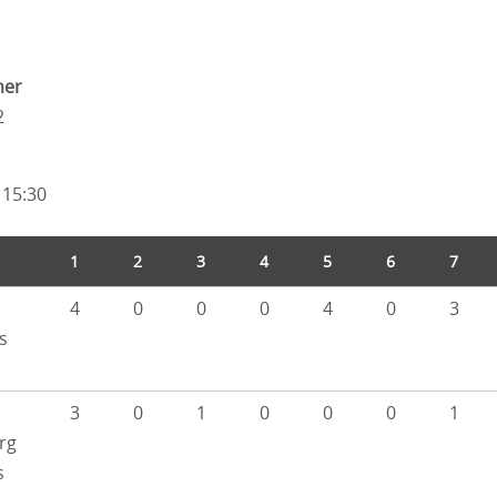
mer
2
 15:30
1
2
3
4
5
6
7
4
0
0
0
4
0
3
s
3
0
1
0
0
0
1
rg
s