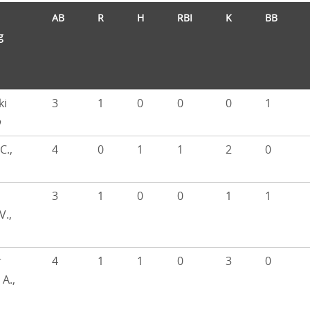
AB
R
H
RBI
K
BB
g
ki
3
1
0
0
0
1
b
C.,
4
0
1
1
2
0
3
1
0
0
1
1
V.,
r
4
1
1
0
3
0
 A.,