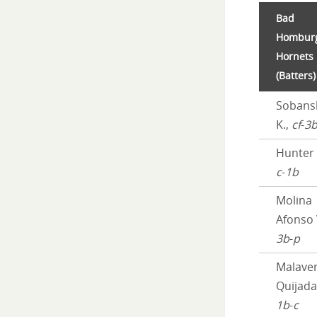
Bad
Hombur
Hornets
(Batters)
Sobans
K.,
cf
-
3
Hunter 
c
-
1b
Molina
Afonso 
3b
-
p
Malave
Quijada
1b
-
c