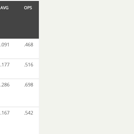
AVG
OPS
.091
.468
.177
.516
.286
.698
.167
.542