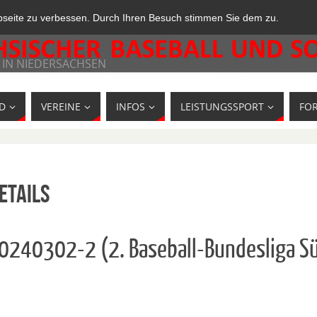
bseite zu verbessen. Durch Ihren Besuch stimmen Sie dem zu.
 IN NIEDERSACHSEN
D
VEREINE
INFOS
LEISTUNGSSPORT
FO
etails
10240302-2 (2. Baseball-Bundesliga 