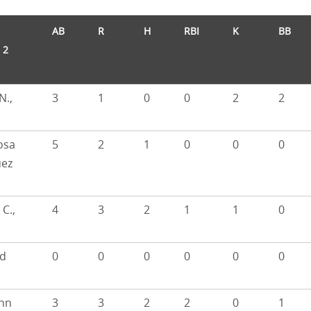
AB
R
H
RBI
K
BB
 2
N.,
3
1
0
0
2
2
osa
5
2
1
0
0
0
uez
 C.,
4
3
2
1
1
0
d
0
0
0
0
0
0
nn
3
3
2
2
0
1