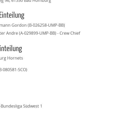
eg 96, 61350 Bad Homburg
Einteilung
emann Gordon (B-026258-UMP-BB)
ter Andre (A-029899-UMP-BB) - Crew Chief
inteilung
rg Hornets
(B-080581-SCO)
l-Bundesliga Südwest 1