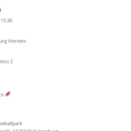
o
 15:30
rg Hornets
tics 2
ts:
seballpark