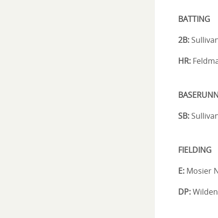
BATTING
2B:
Sullivan
HR:
Feldma
BASERUNN
SB:
Sullivan
FIELDING
E:
Mosier N.
DP:
Wildenh