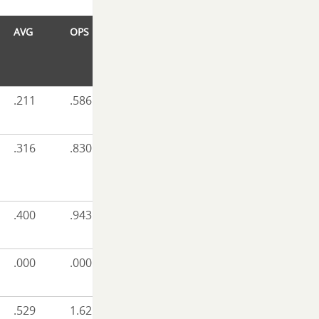
AVG
OPS
.211
.586
.316
.830
.400
.943
.000
.000
.529
1.621