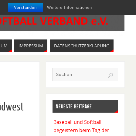
Verstanden
Weitere Informationen
RUM
IMPRESSUM
DATENSCHUTZERKLÄRUNG
Südwest
NEUESTE BEITRÄGE
Baseball und Softball
begeistern beim Tag der