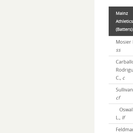
Mainz
Athletics
(Batters)
Mosier 
ss
Carball
Rodrig
C.,
c
Sullivan
cf
Oswal
L.,
lf
Feldma