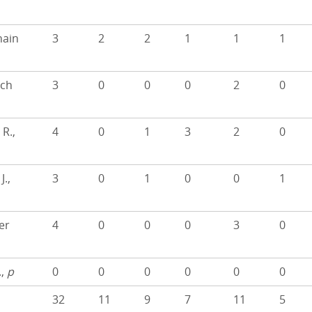
hain
3
2
2
1
1
1
ich
3
0
0
0
2
0
 R.,
4
0
1
3
2
0
J.,
3
0
1
0
0
1
er
4
0
0
0
3
0
.,
p
0
0
0
0
0
0
32
11
9
7
11
5