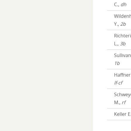
C.,
dh
Wilden
Y.,
2b
Richter
L.,
3b
Sullivan
1b
Haffner 
lf
-
cf
Schwey
M.,
rf
Keller E