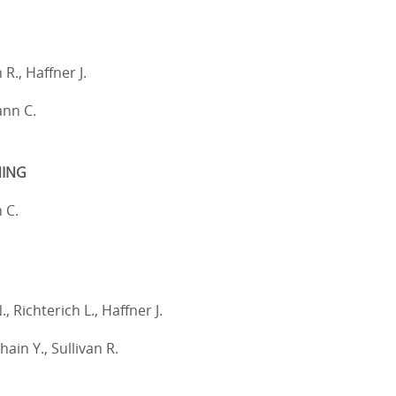
 R., Haffner J.
nn C.
ING
 C.
, Richterich L., Haffner J.
ain Y., Sullivan R.