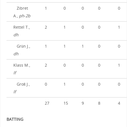
Zibret
1
0
0
0
0
A.,
ph
-
2b
Rettel T.,
2
1
0
0
1
dh
Grün J.,
1
1
1
0
0
dh
Klass M.,
2
0
0
0
1
lf
Groß J.,
0
1
0
0
0
lf
27
15
9
8
4
BATTING