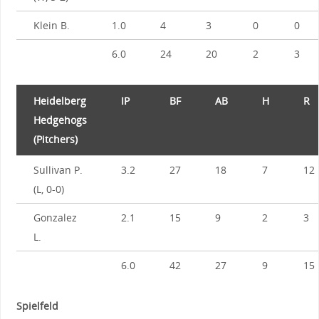
Klein B.
1.0
4
3
0
0
6.0
24
20
2
3
Heidelberg
IP
BF
AB
H
R
Hedgehogs
(Pitchers)
Sullivan P.
3.2
27
18
7
12
(L, 0-0)
Gonzalez
2.1
15
9
2
3
L.
6.0
42
27
9
15
Spielfeld