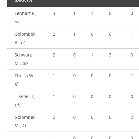
Lenhart F.,
3
1
1
0
0
ss
Golombek
2
1
0
0
1
B.,
cf
Schwarz
2
0
1
3
0
M.,
dh
Theiss W.,
1
0
0
0
1
lf
Keller J.,
1
0
0
0
0
ph
Golombek
2
0
0
0
2
M.,
1b
1
0
0
0
0