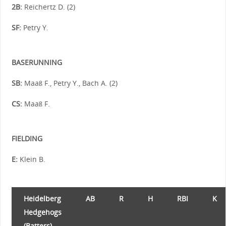
2B:
Reichertz D. (2)
SF:
Petry Y.
BASERUNNING
SB:
Maaß F., Petry Y., Bach A. (2)
CS:
Maaß F.
FIELDING
E:
Klein B.
Heidelberg
AB
R
H
RBI
K
Hedgehogs
(Batters)