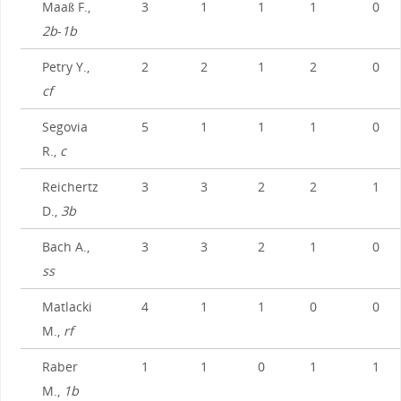
Maaß F.,
3
1
1
1
0
2b
-
1b
Petry Y.,
2
2
1
2
0
cf
Segovia
5
1
1
1
0
R.,
c
Reichertz
3
3
2
2
1
D.,
3b
Bach A.,
3
3
2
1
0
ss
Matlacki
4
1
1
0
0
M.,
rf
Raber
1
1
0
1
1
M.,
1b