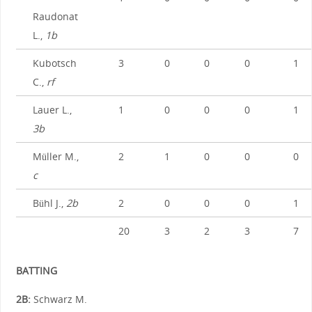
Raudonat
L.,
1b
Kubotsch
3
0
0
0
1
C.,
rf
Lauer L.,
1
0
0
0
1
3b
Müller M.,
2
1
0
0
0
c
Bühl J.,
2b
2
0
0
0
1
20
3
2
3
7
BATTING
2B:
Schwarz M.