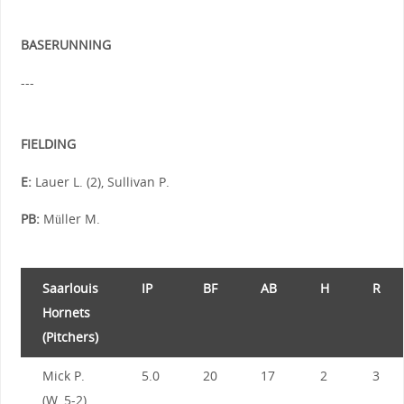
BASERUNNING
---
FIELDING
E:
Lauer L. (2), Sullivan P.
PB:
Müller M.
Saarlouis
IP
BF
AB
H
R
Hornets
(Pitchers)
Mick P.
5.0
20
17
2
3
(W, 5-2)