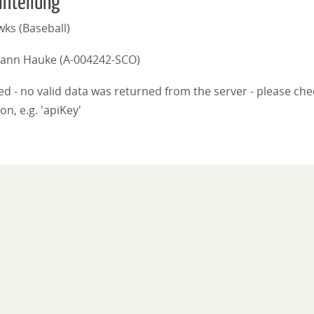
inteilung
wks (Baseball)
ann Hauke (A-004242-SCO)
iled - no valid data was returned from the server - please ch
on, e.g. 'apiKey'