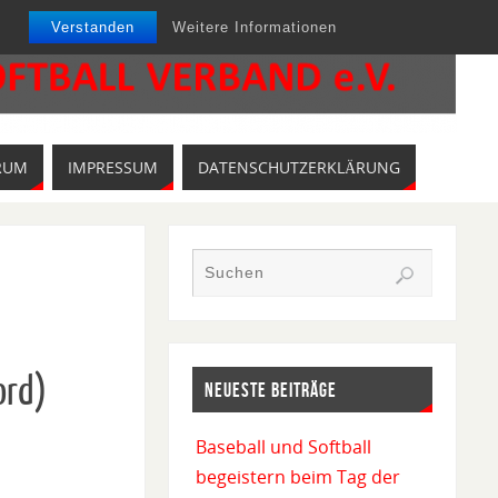
Verstanden
Weitere Informationen
RUM
IMPRESSUM
DATENSCHUTZERKLÄRUNG
ord)
NEUESTE BEITRÄGE
Baseball und Softball
begeistern beim Tag der