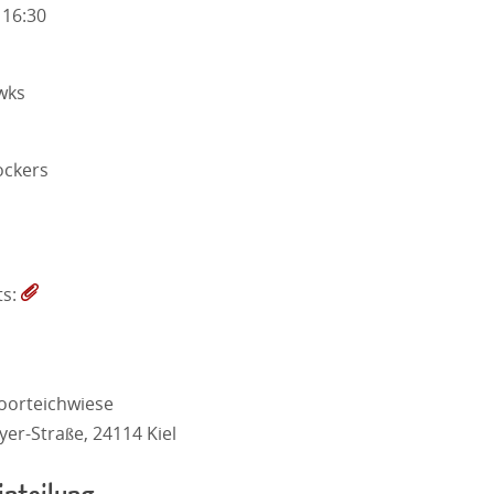
 16:30
wks
ckers
ts:
oorteichwiese
er-Straße, 24114 Kiel