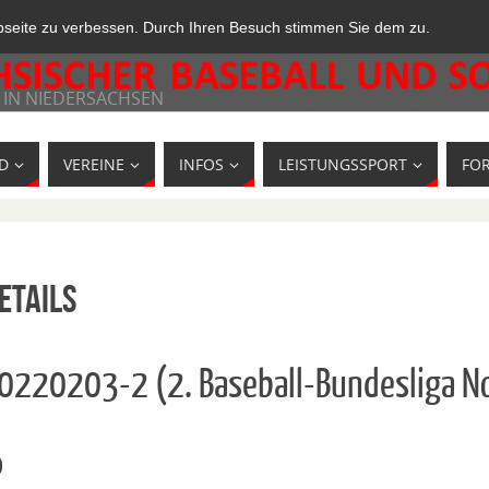
bseite zu verbessen. Durch Ihren Besuch stimmen Sie dem zu.
 IN NIEDERSACHSEN
D
VEREINE
INFOS
LEISTUNGSSPORT
FO
etails
10220203-2 (2. Baseball-Bundesliga N
o