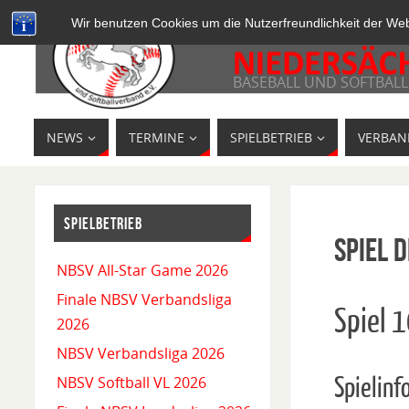
Wir benutzen Cookies um die Nutzerfreundlichkeit der We
BASEBALL UND SOFTBALL
NEWS
TERMINE
SPIELBETRIEB
VERBAN
SPIELBETRIEB
Spiel D
NBSV All-Star Game 2026
Finale NBSV Verbandsliga
Spiel 
2026
NBSV Verbandsliga 2026
Spielinf
NBSV Softball VL 2026