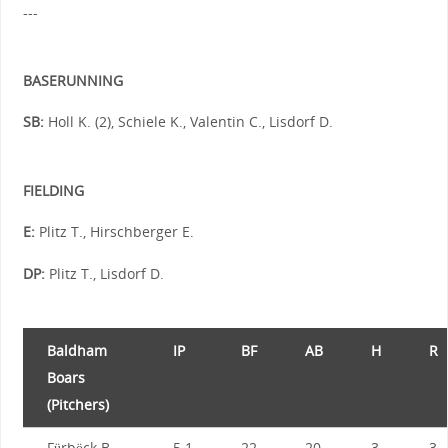
---
BASERUNNING
SB:
Holl K. (2), Schiele K., Valentin C., Lisdorf D.
FIELDING
E:
Plitz T., Hirschberger E.
DP:
Plitz T., Lisdorf D.
Baldham
IP
BF
AB
H
R
Boars
(Pitchers)
Fürböck B.
5.1
22
20
3
3