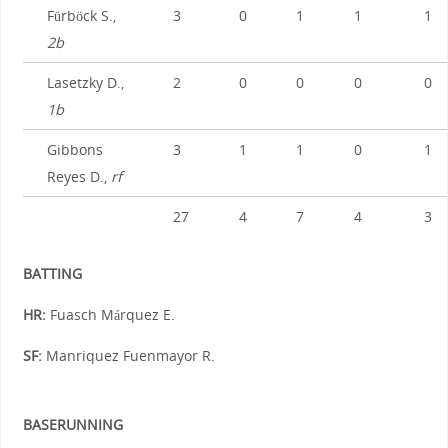
Fürböck S.,
3
0
1
1
1
2b
Lasetzky D.,
2
0
0
0
0
1b
Gibbons
3
1
1
0
1
Reyes D.,
rf
27
4
7
4
3
BATTING
HR:
Fuasch Márquez E.
SF:
Manriquez Fuenmayor R.
BASERUNNING