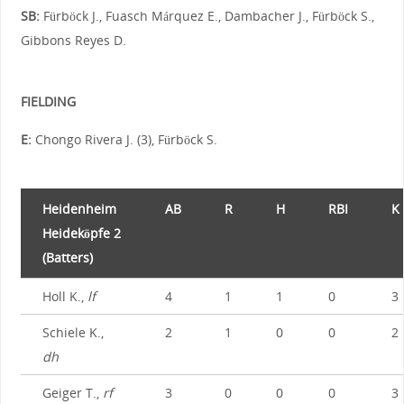
SB:
Fürböck J., Fuasch Márquez E., Dambacher J., Fürböck S.,
Gibbons Reyes D.
FIELDING
E:
Chongo Rivera J. (3), Fürböck S.
Heidenheim
AB
R
H
RBI
K
Heideköpfe 2
(Batters)
Holl K.,
lf
4
1
1
0
3
Schiele K.,
2
1
0
0
2
dh
Geiger T.,
rf
3
0
0
0
3