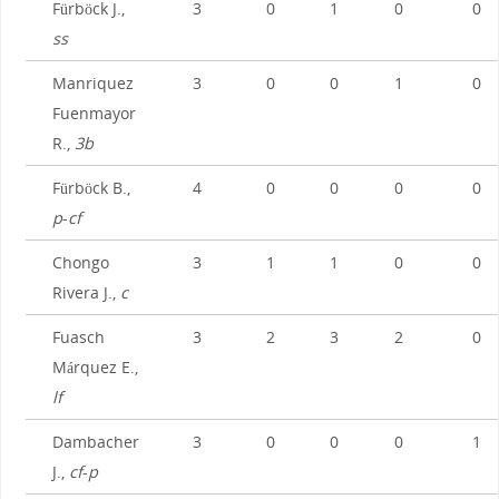
Fürböck J.,
3
0
1
0
0
ss
Manriquez
3
0
0
1
0
Fuenmayor
R.,
3b
Fürböck B.,
4
0
0
0
0
p
-
cf
Chongo
3
1
1
0
0
Rivera J.,
c
Fuasch
3
2
3
2
0
Márquez E.,
lf
Dambacher
3
0
0
0
1
J.,
cf
-
p