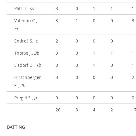
Plitz T.,
ss
3
0
1
1
1
Valentin C.,
3
1
0
0
3
cf
Endreß S.,
c
2
0
0
0
1
Thoröe J.,
3b
3
0
1
1
1
Lisdorf D.,
1b
3
0
1
0
1
Hirschberger
3
0
0
0
2
E.,
2b
Pregel S.,
p
0
0
0
0
0
26
3
4
2
1
BATTING