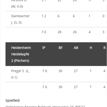
(W, 0-0)
Dambacher
1.2
6
6
1
0
J. (S, 0)
7.0
28
26
4
3
Heidenheim
IP
BF
AB
H
R
Heideköpfe
2 (Pitchers)
Pregel S. (L,
7.0
30
27
7
4
0-1)
7.0
30
27
7
4
Spielfeld
Hellenstein Energie Ballpark, Heeracker 23, 89522