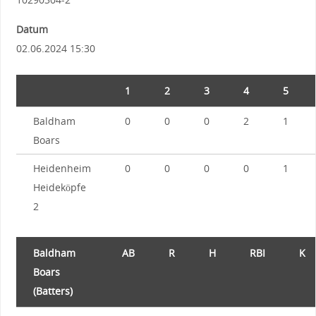
Datum
02.06.2024 15:30
1
2
3
4
5
Baldham
0
0
0
2
1
Boars
Heidenheim
0
0
0
0
1
Heideköpfe
2
Baldham
AB
R
H
RBI
K
Boars
(Batters)