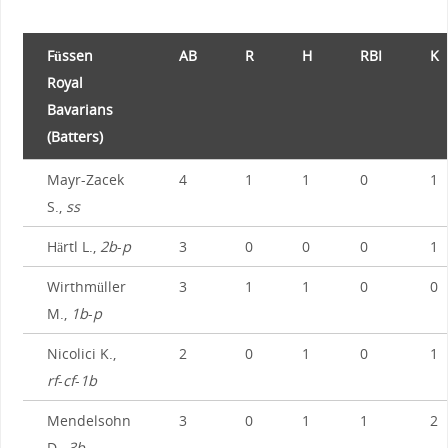
Füssen
AB
R
H
RBI
K
Royal
Bavarians
(Batters)
Mayr-Zacek
4
1
1
0
1
S.,
ss
Härtl L.,
2b
-
p
3
0
0
0
1
Wirthmüller
3
1
1
0
0
M.,
1b
-
p
Nicolici K.,
2
0
1
0
1
rf
-
cf
-
1b
Mendelsohn
3
0
1
1
2
D.,
3b