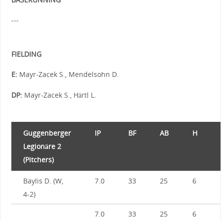
---
FIELDING
E:
Mayr-Zacek S., Mendelsohn D.
DP:
Mayr-Zacek S., Härtl L.
Guggenberger
IP
BF
AB
H
Legionäre 2
(Pitchers)
Baylis D. (W,
7.0
33
25
6
4-2)
7.0
33
25
6