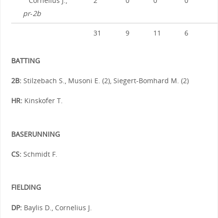
Cornelius J.,
2
0
0
0
pr
-
2b
31
9
11
6
BATTING
2B:
Stilzebach S., Musoni E. (2), Siegert-Bomhard M. (2)
HR:
Kinskofer T.
BASERUNNING
CS:
Schmidt F.
FIELDING
DP:
Baylis D., Cornelius J.