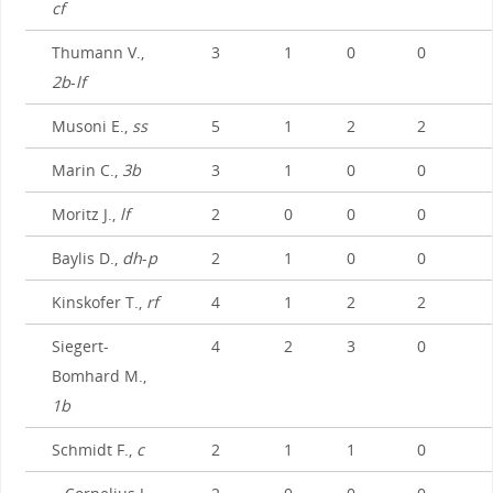
cf
Thumann V.,
3
1
0
0
2b
-
lf
Musoni E.,
ss
5
1
2
2
Marin C.,
3b
3
1
0
0
Moritz J.,
lf
2
0
0
0
Baylis D.,
dh
-
p
2
1
0
0
Kinskofer T.,
rf
4
1
2
2
Siegert-
4
2
3
0
Bomhard M.,
1b
Schmidt F.,
c
2
1
1
0