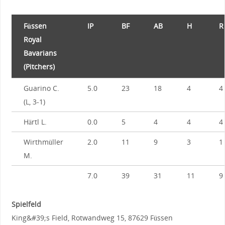
Füssen
IP
BF
AB
H
R
Royal
Bavarians
(Pitchers)
Guarino C.
5.0
23
18
4
4
(L, 3-1)
Härtl L.
0.0
5
4
4
4
Wirthmüller
2.0
11
9
3
1
M.
7.0
39
31
11
9
Spielfeld
King&#39;s Field, Rotwandweg 15, 87629 Füssen