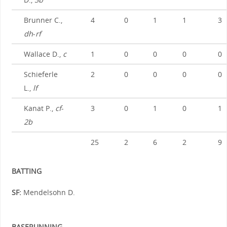
Brunner C.,
4
0
1
1
3
dh
-
rf
Wallace D.,
c
1
0
0
0
0
Schieferle
2
0
0
0
0
L.,
lf
Kanat P.,
cf
-
3
0
1
0
1
2b
25
2
6
2
9
BATTING
SF:
Mendelsohn D.
BASERUNNING