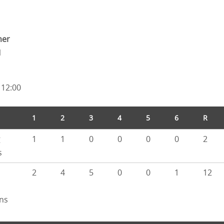
mer
1
 12:00
1
2
3
4
5
6
R
g
1
1
0
0
0
0
2
s
2
4
5
0
0
1
12
ns