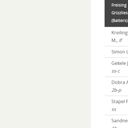
Freising
Grizzlies
(Batters)
Kreilin
M.,
lf
Simon L
Geßele J
ss
-
c
Dobra A
2b
-
p
Stapel F
ss
Sandner