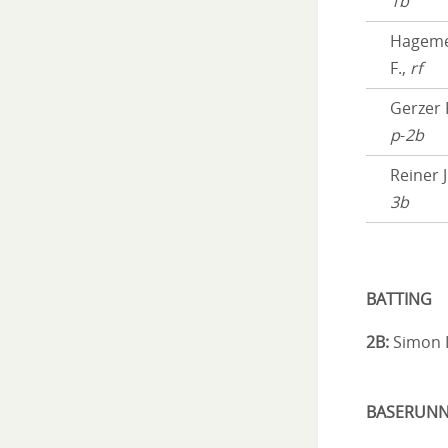
1b
Hageme
F.,
rf
Gerzer 
p
-
2b
Reiner J
3b
BATTING
2B:
Simon 
BASERUNN