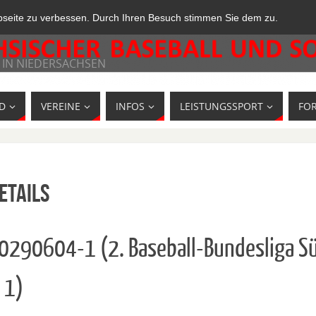
bseite zu verbessen. Durch Ihren Besuch stimmen Sie dem zu.
 IN NIEDERSACHSEN
D
VEREINE
INFOS
LEISTUNGSSPORT
FO
etails
10290604-1 (2. Baseball-Bundesliga S
 1)