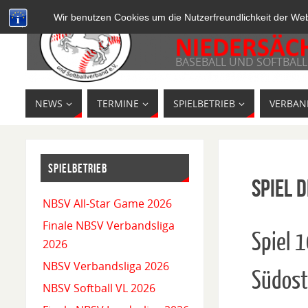
Wir benutzen Cookies um die Nutzerfreundlichkeit der We
BASEBALL UND SOFTBALL
NEWS
TERMINE
SPIELBETRIEB
VERBAN
SPIELBETRIEB
Spiel D
NBSV All-Star Game 2026
Finale NBSV Verbandsliga
Spiel 
2026
NBSV Verbandsliga 2026
Südost
NBSV Softball VL 2026