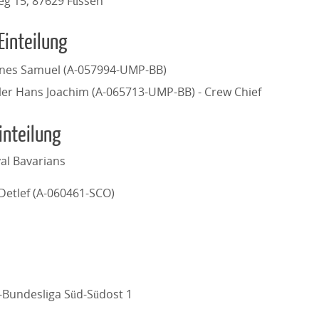
g 15, 87629 Füssen
Einteilung
enes Samuel (A-057994-UMP-BB)
ler Hans Joachim (A-065713-UMP-BB) - Crew Chief
inteilung
al Bavarians
Detlef (A-060461-SCO)
l-Bundesliga Süd-Südost 1