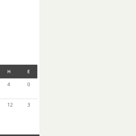
H
E
4
0
12
3