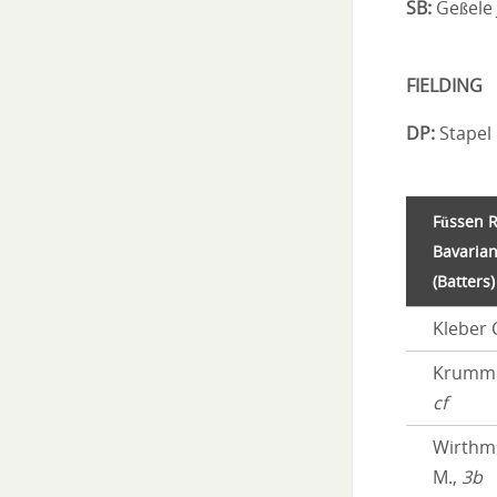
SB:
Geßele J
FIELDING
DP:
Stapel 
Füssen R
Bavaria
(Batters)
Kleber 
Krumm 
cf
Wirthmü
M.,
3b