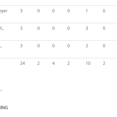
yer
3
0
0
0
1
0
R.,
3
0
0
0
3
0
.,
3
0
0
0
2
0
24
2
4
2
10
2
L.
ING