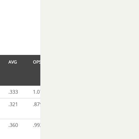
AVG
OPS
.333
1.073
.321
.879
.360
.992