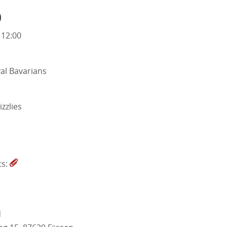
o
 12:00
al Bavarians
izzlies
ts:
d