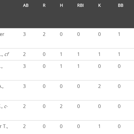
AB
R
H
RBI
K
BB
ger
3
2
0
0
0
1
.,
cf
2
0
1
1
1
1
.,
3
0
1
1
0
0
.,
3
0
0
0
2
0
.,
c
-
2
0
2
0
0
0
 T.,
2
0
0
0
1
0