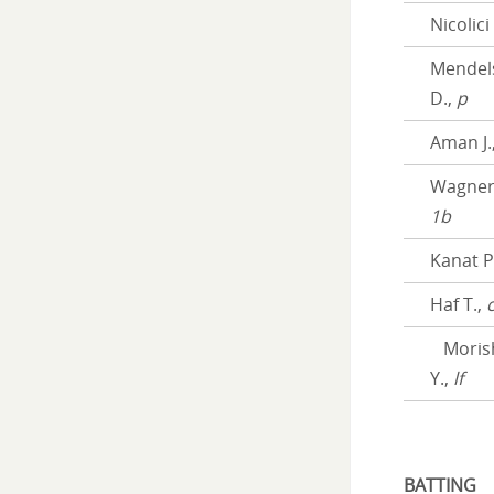
Nicolici
Mendel
D.,
p
Aman J.
Wagner 
1b
Kanat P
Haf T.,
c
Morish
Y.,
lf
BATTING