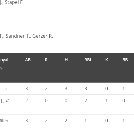
., Stapel F.
F., Sandner T., Gerzer R.
oyal
AB
R
H
RBI
K
BB
ns
C.,
c
3
2
3
3
0
1
J.,
lf
-
2
0
0
2
1
0
ller
3
2
2
1
0
1